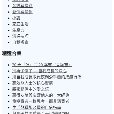
金錢與投資
愛情與關係
小說
家庭生活
生產力
溝通技巧
自我探索
精選合集
20 天「聽」完 20 本書（音頻書）
別再偷懶了──自我成長的決心
用自我成長取代夜間滑手機的成癮行為
高效能人士的核心習慣
親密關係中的愛之語
贏得友誼與影響他人的十大經典
像投資者一樣思考，而非消費者
生活與職場必備的自信指南
與孩子共同成長：一起變得更好