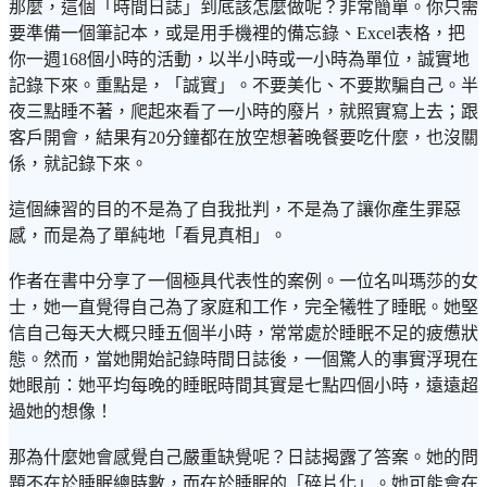
那麼，這個「時間日誌」到底該怎麼做呢？非常簡單。你只需
要準備一個筆記本，或是用手機裡的備忘錄、Excel表格，把
你一週168個小時的活動，以半小時或一小時為單位，誠實地
記錄下來。重點是，「誠實」。不要美化、不要欺騙自己。半
夜三點睡不著，爬起來看了一小時的廢片，就照實寫上去；跟
客戶開會，結果有20分鐘都在放空想著晚餐要吃什麼，也沒關
係，就記錄下來。
這個練習的目的不是為了自我批判，不是為了讓你產生罪惡
感，而是為了單純地「看見真相」。
作者在書中分享了一個極具代表性的案例。一位名叫瑪莎的女
士，她一直覺得自己為了家庭和工作，完全犧牲了睡眠。她堅
信自己每天大概只睡五個半小時，常常處於睡眠不足的疲憊狀
態。然而，當她開始記錄時間日誌後，一個驚人的事實浮現在
她眼前：她平均每晚的睡眠時間其實是七點四個小時，遠遠超
過她的想像！
那為什麼她會感覺自己嚴重缺覺呢？日誌揭露了答案。她的問
題不在於睡眠總時數，而在於睡眠的「碎片化」。她可能會在