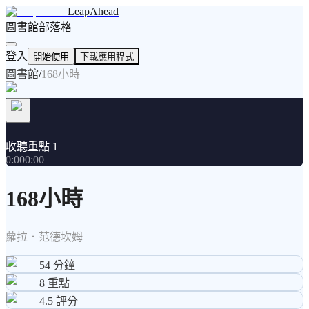
LeapAhead
圖書館
部落格
登入
開始使用
下載應用程式
圖書館
/
168小時
收聽重點 1
0:00
0:00
168小時
蘿拉．范德坎姆
54
分鐘
8
重點
4.5
評分