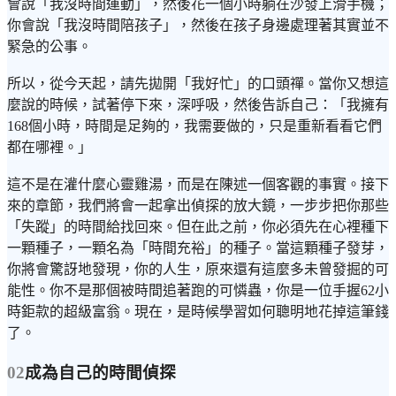
會說「我沒時間運動」，然後花一個小時躺在沙發上滑手機；
你會說「我沒時間陪孩子」，然後在孩子身邊處理著其實並不
緊急的公事。
所以，從今天起，請先拋開「我好忙」的口頭禪。當你又想這
麼說的時候，試著停下來，深呼吸，然後告訴自己：「我擁有
168個小時，時間是足夠的，我需要做的，只是重新看看它們
都在哪裡。」
這不是在灌什麼心靈雞湯，而是在陳述一個客觀的事實。接下
來的章節，我們將會一起拿出偵探的放大鏡，一步步把你那些
「失蹤」的時間給找回來。但在此之前，你必須先在心裡種下
一顆種子，一顆名為「時間充裕」的種子。當這顆種子發芽，
你將會驚訝地發現，你的人生，原來還有這麼多未曾發掘的可
能性。你不是那個被時間追著跑的可憐蟲，你是一位手握62小
時鉅款的超級富翁。現在，是時候學習如何聰明地花掉這筆錢
了。
02
成為自己的時間偵探