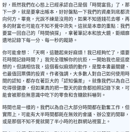
好，既然我們在心態上已經承認自己是個「時間富翁」了，那
下一步，就是要拿出帳本，好好盤點一下我們的資產到底都流
向何方。畢竟，光說不練是沒用的，如果不知道錢花去哪，再
多的財富也可能在不知不覺中流失。這就是本章的重點：我們
要當一回自己的「時間偵探」，拿著筆記本和放大鏡，鉅細靡
遺地記錄下每一分、每一秒的蹤跡。
你可能會想：「天啊，這聽起來好麻煩！我已經夠忙了，還要
花時間記錄時間？」我完全理解你的抗拒，一開始我也是這麼
想的。但請相信我，這個看似麻煩的動作，是整本書最關鍵、
也最值回票價的投資。作者強調，大多數人對自己如何使用時
間的認知，都存在著巨大的「認知偏差」。就像我們以為自己
吃得很健康，但如果真的把一整天的飲食都拍照記錄下來，可
能會被那些無意識中吃下的零食和含糖飲料嚇到。
時間也是一樣的。我們以為自己大部分時間都在勤奮工作，但
實際上，可能有大半時間都耗在無效的會議、辦公室的閒聊，
或是那個不知不覺就開了半小時的社群網站視窗上。