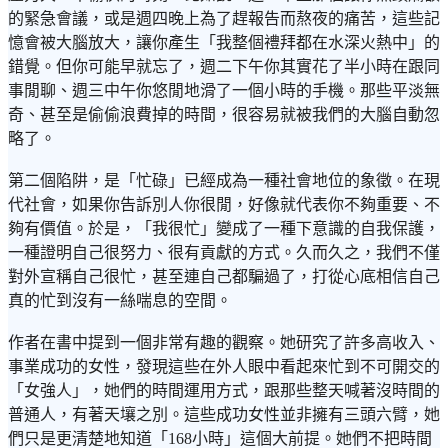
的緊急會議，或是週四晚上為了趕報告而熬夜的痛苦，這些記
憶會被大腦放大，讓你產生「我整個禮拜都在水深火熱中」的
錯覺。但你可能早就忘了，週二下午你其實花了半小時在跟同
事閒聊、週三中午你悠閒地滑了一個小時的手機。那些平淡無
奇、甚至是偷偷浪費掉的時間，很容易就被我們的大腦自動忽
略了。
第二個陷阱，是「忙碌」已經成為一種社會地位的象徵。在現
代社會，如果你告訴別人你很閒，好像就代表你不夠重要、不
夠有價值。於是，「我很忙」變成了一種下意識的自我保護，
一種證明自己很努力、很有貢獻的方式。久而久之，我們不僅
對外宣稱自己很忙，甚至連自己都騙過了，打從心底相信自己
真的忙到沒有一絲喘息的空間。
作者在書中提到一個非常有趣的觀察。她研究了許多高收入、
事業成功的女性，發現這些在外人眼中看起來忙到不可開交的
「女強人」，她們的時間運用方式，跟那些整天喊著沒時間的
普通人，有著天壤之別。這些成功女性並非擁有三頭六臂，她
們只是更清楚地知道「168小時」這個大前提。她們不把時間