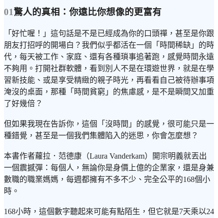
01
驚人的真相：你遠比你想像的更富有
「好忙喔！」這句話是不是已經成為你的口頭禪，甚至是你跟
朋友打招呼的開場白？我們似乎都活在一個「時間稀缺」的時
代，每天被工作、家庭、還有各種瑣事追著跑，感覺時間永遠
不夠用。打開社群軟體，看到別人不是在環遊世界，就是在學
習新技能、或是享受精緻的親子時光，再看看自己被待辦事項
淹沒的桌面，那種「時間貧窮」的焦慮感，是不是瞬間又加重
了好幾倍？
但如果我現在告訴你，這個「沒時間」的感覺，很可能只是一
種錯覺，甚至是一個我們集體陷入的迷思，你會怎麼想？
本書作者蘿拉．范德康（Laura Vanderkam）開宗明義就丟出
一個震撼彈：每個人，無論你是身價上億的企業家，還是身兼
數職的職業媽媽，每週都擁有不多不少、完全公平的168個小
時。
168小時，這個數字聽起來可能有點陌生，但它就是7天乘以24