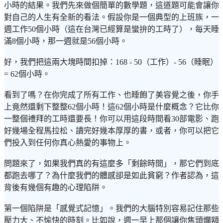
小時的結果。我們先來做個簡單的數學題，這道題可能會讓你
對自己的人生有全新的看法。假設你是一個典型的上班族，一
週工作50個小時（這在台灣已經算是蠻拚的工時了），每天睡
滿8個小時，那一週就是56個小時。
好，我們把這兩大塊時間扣掉：168 - 50（工作）- 56（睡眠）
= 62個小時。
看到了嗎？在你完成了所有工作、也睡飽了美容覺之後，你手
上竟然還剩下整整62個小時！這62個小時是什麼概念？它比你
一整個禮拜的工時還要長！你可以用這段時間看30部電影、跑
好幾場全程馬拉松、讀完好幾本厚厚的書，或者，你可以把它
們投入到任何你真心熱愛的事物上。
問題來了，如果我們真的有這麼多「剩餘時間」，那它們到底
都跑去哪了？為什麼我們的體感卻是如此貧窮？作者認為，這
背後有幾個有趣的心理陷阱。
第一個陷阱是「感覺式記憶」。我們的大腦特別容易記住那些
壓力大、不愉快的時刻。比如說，週一早上那個讓你焦頭爛額