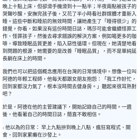
晚上十點上床，但卻滑手機滑到十一點半；半夜兩點被孩子的
哭聲吵醒，安撫完孩子後，又花了半小時看社群媒體才重新入
睡。這些中斷和睡前的無效時間，讓她產生了「睡得很少」的
錯覺。你看，如果沒有這份時間日誌，瑪莎可能會繼續怪罪工
作、怪罪孩子，然後去尋求錯誤的解決方案，例如喝更多的咖
啡，導致睡眠品質更差，陷入惡性循環。但現在，她清楚地看
到問題的根源，她需要的是改善「睡眠品質」，而不是單純延
長躺在床上的時間。
我們也可以把這個概念應用在台灣的日常情境中。想像一位叫
阿德的年輕工程師，他每天都跟女朋友抱怨：「我工作好忙，
回到家都沒力氣了，根本沒時間去健身房。」聽起來很耳熟對
吧？
於是，阿德在他的主管建議下，開始記錄自己的時間。一週
後，他看著自己的時間日誌，簡直不敢相信。
- 他以為的日常： 早上九點拚到晚上八點，瘋狂寫程式、開
會，回到家累癱在沙發上。