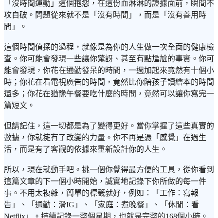
「沒時間運動」這個抱怨，在這份血淋淋的證據面前，瞬間不
攻自破。問題從來就不是「沒有時間」，而是「沒有善用時
間」。
這個時間偵探的過程，就像是為你的人生做一次全面的健康檢
查。你可能會發現一些讓你驚訝、甚至有點尷尬的事實。你可
能會發現，你花在通勤發呆的時間，一週加起來竟然有十個小
時；你花在看電視廣告的時間，竟然比你陪孩子讀繪本的時間
還多；你花在猶豫午餐要吃什麼的時間，竟然可以讓你寫完一
篇短文。
但請記住，這一切都是為了變得更好。當你掌握了這些真實的
數據，你就擁有了改變的力量。你不再是憑「感覺」在過生
活，而是有了客觀的依據來重新設計你的人生。
所以，現在就動手吧。挑一個你覺得最方便的工具，從你看到
這篇文章的下一個小時開始，誠實地記錄下你所做的每一件
事。不用太複雜，簡單的標籤就好，例如：「工作：寫報
告」、「通勤：滑IG」、「家庭：煮晚餐」、「休閒：看
Netflix」。持續記錄一整個星期，也就是完整的168個小時。