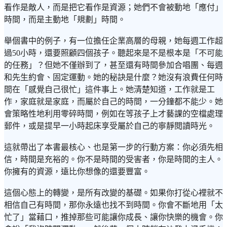
看作是敵人，而是把它看作是資源；她們不會被動地「應付」
時間，而是主動地「規劃」時間。
舉個書中的例子，有一位擔任企業高層的母親，她每週工作超
過50小時，還要照顧四個孩子。聽起來是不是根本是「不可能
的任務」？但她不僅辦到了，甚至還有時間參加合唱團、每週
和先生約會、固定運動。她的秘訣是什麼？她沒有浪費任何時
間在「感覺自己很忙」這件事上。她清楚知道，工作就是工
作，家庭就是家庭，而屬於自己的時間，一分鐘都不能少。她
會策略性地利用零碎時間，例如在等孩子上才藝課的空檔處理
郵件，或是提早一小時起床享受屬於自己的寧靜閱讀時光。
這就帶出了本書最核心、也是第一步的行動方案：你必須先相
信，時間是充裕的。你不是時間的受害者，你是時間的主人。
你擁有的資源，遠比你想像的還要豐富。
這個心態上的轉變，是所有改變的基礎。如果你打從心裡就不
相信自己有時間，那你永遠也找不到時間。你會不斷地用「太
忙了」當藉口，推掉那些可能讓你成長、讓你快樂的機會。你