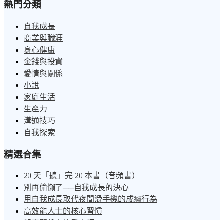
熱門分類
自我成長
商業與職涯
身心健康
金錢與投資
愛情與關係
小說
家庭生活
生產力
溝通技巧
自我探索
精選合集
20 天「聽」完 20 本書（音頻書）
別再偷懶了──自我成長的決心
用自我成長取代夜間滑手機的成癮行為
高效能人士的核心習慣