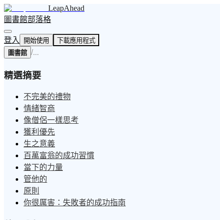
LeapAhead
圖書館
部落格
登入
開始使用
下載應用程式
/
...
圖書館
精選摘要
不完美的禮物
情緒智商
像僧侶一樣思考
獲利優先
生之意義
百萬富翁的成功習慣
當下的力量
管他的
原則
你很厲害：失敗者的成功指南