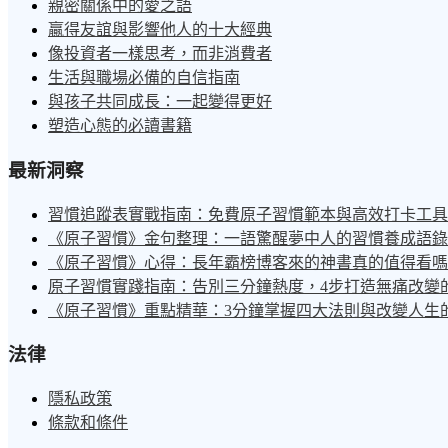
親密關係中的愛之語
贏得友誼與影響他人的十大經典
像投資者一樣思考，而非消費者
生活與職場必備的自信指南
與孩子共同成長：一起變得更好
塑造心態的必讀書籍
最新洞察
習慣追蹤表實戰指南：免費原子習慣範本與高效打卡工具
《原子習慣》金句整理：一語驚醒夢中人的習慣養成語錄
《原子習慣》心得：長年霸榜博客來的神書真的值得看嗎
原子習慣實踐指南：告別三分鐘熱度，4步打造無痛改變
《原子習慣》重點精華：3分鐘掌握四大法則與改變人生
法律
隱私政策
條款和條件