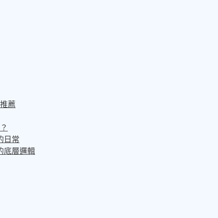
推薦
？
的日常
的底層邏輯