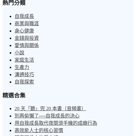
熱門分類
自我成長
商業與職涯
身心健康
金錢與投資
愛情與關係
小說
家庭生活
生產力
溝通技巧
自我探索
精選合集
20 天「聽」完 20 本書（音頻書）
別再偷懶了──自我成長的決心
用自我成長取代夜間滑手機的成癮行為
高效能人士的核心習慣