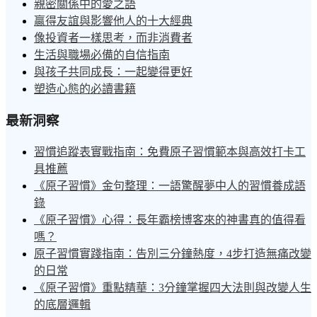
親密關係中的愛之語
贏得友誼與影響他人的十大經典
像投資者一樣思考，而非消費者
生活與職場必備的自信指南
與孩子共同成長：一起變得更好
塑造心態的必讀書籍
最新洞察
習慣追蹤表實戰指南：免費原子習慣範本與高效打卡工
具推薦
《原子習慣》金句整理：一語驚醒夢中人的習慣養成語
錄
《原子習慣》心得：長年霸榜博客來的神書真的值得看
嗎？
原子習慣實踐指南：告別三分鐘熱度，4步打造無痛改變
的日常
《原子習慣》重點精華：3分鐘掌握四大法則與改變人生
的底層邏輯