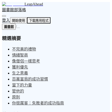
LeapAhead
圖書館
部落格
登入
開始使用
下載應用程式
/
...
圖書館
精選摘要
不完美的禮物
情緒智商
像僧侶一樣思考
獲利優先
生之意義
百萬富翁的成功習慣
當下的力量
管他的
原則
你很厲害：失敗者的成功指南