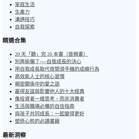
家庭生活
生產力
溝通技巧
自我探索
精選合集
20 天「聽」完 20 本書（音頻書）
別再偷懶了──自我成長的決心
用自我成長取代夜間滑手機的成癮行為
高效能人士的核心習慣
親密關係中的愛之語
贏得友誼與影響他人的十大經典
像投資者一樣思考，而非消費者
生活與職場必備的自信指南
與孩子共同成長：一起變得更好
塑造心態的必讀書籍
最新洞察