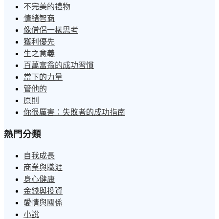
不完美的禮物
情緒智商
像僧侶一樣思考
獲利優先
生之意義
百萬富翁的成功習慣
當下的力量
管他的
原則
你很厲害：失敗者的成功指南
熱門分類
自我成長
商業與職涯
身心健康
金錢與投資
愛情與關係
小說