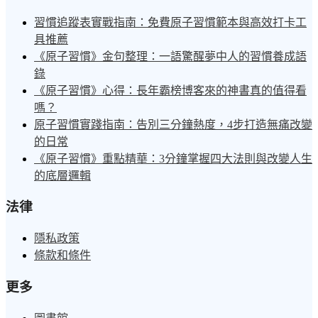
習慣追蹤表實戰指南：免費原子習慣範本與高效打卡工
具推薦
《原子習慣》金句整理：一語驚醒夢中人的習慣養成語
錄
《原子習慣》心得：長年霸榜博客來的神書真的值得看
嗎？
原子習慣實踐指南：告別三分鐘熱度，4步打造無痛改變
的日常
《原子習慣》重點精華：3分鐘掌握四大法則與改變人生
的底層邏輯
法律
隱私政策
條款和條件
更多