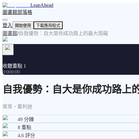
LeapAhead
圖書館
部落格
登入
開始使用
下載應用程式
圖書館
/
自我優勢：自大是你成功路上的最大阻礙
收聽重點 1
0:00
0:00
自我優勢：自大是你成功路上
萊恩・霍利迪
49
分鐘
8
重點
4.6
評分