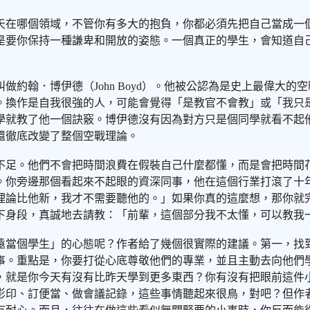
天在哪個領域，不管你有多大的抱負，你都必須先把自己當成一
是要你保持一種謙卑和開放的姿態。一個真正的學生，會知道自
約翰．博伊德（John Boyd）。他被公認為是史上最偉大
。換作是自我很強的人，可能會覺得「是教官不會教」或「我只
學就教了他一個訣竅。博伊德沒有因為對方只是個同學就看不起
還徹底改變了整個空戰理論。
不足。他們不會把時間浪費在假裝自己什麼都懂，而是會把時間
。你旁邊那個看起來不起眼的資深同事，他在這個行業打滾了十
理論比他新，我才不需要聽他的。」如果你真的這麼想，那你就
下身段，真誠地去請教：「前輩，這個部分我不太懂，可以教我
遠當個學生」的心態呢？作者給了幾個很實際的建議。第一，找
事。重點是，你要打從心底尊敬他們的專業，並且主動去向他們
，就是你今天有沒有比昨天學到更多東西？你有沒有把眼前這件
影印、訂便當、做會議記錄，這些事情聽起來很鳥，對吧？但作