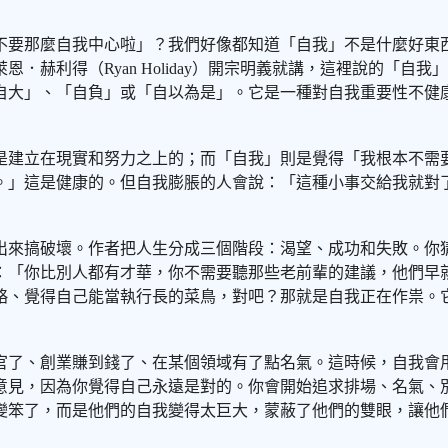
不要那麼自我中心啦」？我們好像都知道「自我」不是什麼好東
赫利得（Ryan Holiday）開宗明義就講，這裡說的「自
自大」、「自負」或「自以為是」。它是一種對自我重要性不健
是建立在現實和努力之上的；而「自我」則是覺得「我根本不需
。」這是健康的。但自我膨脹的人會說：「這種小事交給我就對
出來搞破壞。作者把人生分成三個階段：渴望、成功和失敗。你
：「你比別人都有才華，你不需要聽那些老前輩的建議，他們早
略、覺得自己能當執行長的菜鳥，對吧？那就是自我正在作祟。
官了、創業賺到錢了、在某個領域有了點名氣。這時候，自我會
意見，因為你覺得自己永遠是對的。你會開始追求排場、名氣、
變笨了，而是他們的自我變得太巨大，蒙蔽了他們的雙眼，讓他