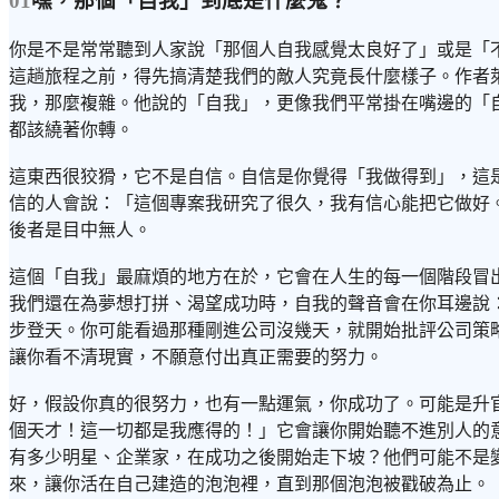
01
嘿，那個「自我」到底是什麼鬼？
你是不是常常聽到人家說「那個人自我感覺太良好了」或是「
這趟旅程之前，得先搞清楚我們的敵人究竟長什麼樣子。作者萊恩．
我，那麼複雜。他說的「自我」，更像我們平常掛在嘴邊的「
都該繞著你轉。
這東西很狡猾，它不是自信。自信是你覺得「我做得到」，這
信的人會說：「這個專案我研究了很久，我有信心能把它做好
後者是目中無人。
這個「自我」最麻煩的地方在於，它會在人生的每一個階段冒
我們還在為夢想打拼、渴望成功時，自我的聲音會在你耳邊說
步登天。你可能看過那種剛進公司沒幾天，就開始批評公司策
讓你看不清現實，不願意付出真正需要的努力。
好，假設你真的很努力，也有一點運氣，你成功了。可能是升
個天才！這一切都是我應得的！」它會讓你開始聽不進別人的
有多少明星、企業家，在成功之後開始走下坡？他們可能不是
來，讓你活在自己建造的泡泡裡，直到那個泡泡被戳破為止。