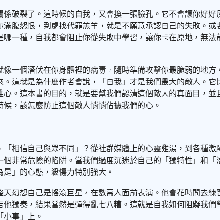
關係破裂了。這時候的自我，又會換一張臉孔。它不會讓你好好
你滿腹怨恨，到處找代罪羔羊，就是不願意承認自己的失敗。或
是哪一種，自我都會阻止你從失敗中學習，讓你卡在原地，無法
就像一個潛伏在你身體裡的病毒，隨時準備攻擊你最脆弱的地方
來。這就是為什麼作者會說，「自我」才是我們最大的敵人。它
雄心。這本書的目的，就是要幫我們認清這個敵人的真面目，並
時候，該怎麼防止這個敵人悄悄佔據我們的心。
、「相信自己與眾不同」？從社群媒體上的心靈雞湯，到各種激
一個非常危險的陷阱。當我們過度沉迷於自己的「獨特性」和「
為是」的心態，殺傷力特別強大。
整天幻想自己是搖滾巨星，在數萬人面前表演。他會花時間去練
吉他獨奏，結果當然是彈得亂七八糟。這就是自我如何阻礙我們
「小事」上。