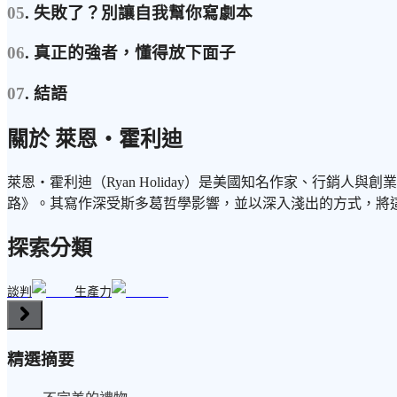
05
. 失敗了？別讓自我幫你寫劇本
06
. 真正的強者，懂得放下面子
07
. 結語
關於 萊恩・霍利迪
萊恩・霍利迪（Ryan Holiday）是美國知名作家、行
路》。其寫作深受斯多葛哲學影響，並以深入淺出的方式，將
探索分類
談判
生產力
精選摘要