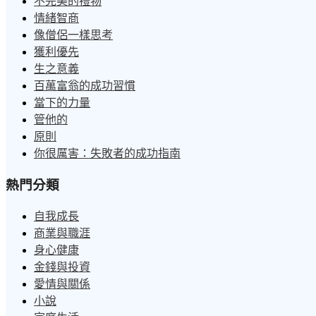
不完美的禮物
情緒智商
像僧侶一樣思考
獲利優先
生之意義
百萬富翁的成功習慣
當下的力量
管他的
原則
你很厲害：失敗者的成功指南
熱門分類
自我成長
商業與職涯
身心健康
金錢與投資
愛情與關係
小說