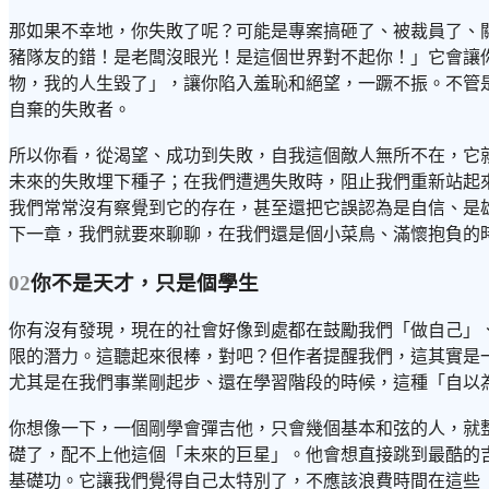
那如果不幸地，你失敗了呢？可能是專案搞砸了、被裁員了、
豬隊友的錯！是老闆沒眼光！是這個世界對不起你！」它會讓
物，我的人生毀了」，讓你陷入羞恥和絕望，一蹶不振。不管
自棄的失敗者。
所以你看，從渴望、成功到失敗，自我這個敵人無所不在，它
未來的失敗埋下種子；在我們遭遇失敗時，阻止我們重新站起
我們常常沒有察覺到它的存在，甚至還把它誤認為是自信、是
下一章，我們就要來聊聊，在我們還是個小菜鳥、滿懷抱負的
02
你不是天才，只是個學生
你有沒有發現，現在的社會好像到處都在鼓勵我們「做自己」
限的潛力。這聽起來很棒，對吧？但作者提醒我們，這其實是
尤其是在我們事業剛起步、還在學習階段的時候，這種「自以
你想像一下，一個剛學會彈吉他，只會幾個基本和弦的人，就
礎了，配不上他這個「未來的巨星」。他會想直接跳到最酷的
基礎功。它讓我們覺得自己太特別了，不應該浪費時間在這些