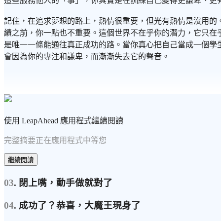
這些服務他人的「事」，你其實是在訓練自己變得更謙卑、更
記住，在追求夢想的路上，熱情很重要，但光有熱情是沒用的
績之前，你一點也不重要。這個世界不在乎你的潛力，它只在
是唯一一條能通往真正成功的路。當你真心把自己當成一個學
會因為你的專注和謙卑，而漸漸失去它的聲音。
使用 LeapAhead 應用程式繼續閱讀
完整摘要正在應用程式中等您
繼續閱讀
03
. 閉上嘴，動手做就對了
04
. 成功了？恭喜，大魔王現身了