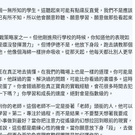
個一無所知的學生。這聽起來可能有點違反直覺，我們不是應該
己有所不知，所以他會願意聆聽、願意學習、願意做那些看起來
的空戰策略家之一。但他剛進飛行學校的時候，你知道他的表現如
是還沒發揮潛力」。但博伊德不是，他放下身段，跑去請教那個
他，他像個海綿一樣拚命吸收。從那天起，他每天都比別人更早
花在真正地去搞懂。在我們的職場上也是一樣的道理。你可能是
年，他踩過的雷、解決過的問題，可能比你看過的書還多。這時
完蛋了。你會錯過那些真正寶貴的實戰經驗，會花很多時間去犯
一下嗎？」你學習和成長的速度，絕對會是指數級的。
到你的老師。這個老師不一定是掛著「老師」頭銜的人，他可以
學習。第二，專注於過程，而不是結果。不要整天想著我要成
小事做到最好？當你把注意力從遙遠的幻想拉回到眼前的現實，
者說，這些都是磨練心性的機會。當你願意放下身「段」，去做