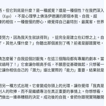
西，但它到底是什麼？是一種感覺？還是一種個性？在我們深入
我」（Ego），不是心理學上佛洛伊德講的那個本我、自我、超
康的相信，一種傲慢的野心，總覺得自己最特別、最厲害，世界
要努力，因為我天生就該得到」，這完全是建立在幻想之上。自
了，其他人懂什麼？」你聽出那個差別了嗎？前者是腳踏實地，
猜怎麼著？自我這個討厭鬼，在這三個階段都有專屬的劇本。當
就過時了！」它會讓你眼高手低，不願意從基礎做起，只想著一
它讓你相信自己的「潛力」遠比實際的「能力」重要，結果就是
用另一種方式出現。它會變成你頭上的光環，讓你覺得「我真是
別人的吹捧，而不是繼續專注在真正重要的事情上。你想想看，
們做出一連串糟糕的決定。成功後的自我，會把你跟現實隔離開