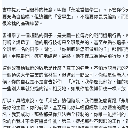
書中提到一個很棒的概念，叫做「永遠當個學生」。不管你今
要充滿自信嗎？但這裡的「當學生」，不是要你畏畏縮縮，而
很笨拙的基礎練習。
書裡舉了一個超酷的例子，是美國一位傳奇的戰鬥機飛行員，叫做
何嗎？爛透了！他的飛行技術是全班最差的，甚至差點被退學
全班第一名的同學，問他：「你到底是怎麼做到的？」那個同
到，更晚離開，瘋狂地練習。最終，他不僅成為頂尖飛行員，
這個故事給我們的啟示是什麼？真正的強者，不怕承認自己的
一個頂尖大學畢業的高材生，但進到一間公司，你就是個新人
候，你的自我是不是會告訴你：「拜託，我學歷比他好，懂的
一些別人早就犯過的錯。相反地，如果你能像博伊德一樣，放
所以，具體來說，在「渴望」這個階段，我們要怎麼實踐「永
是你的主管、你的前輩，甚至是比你年輕但經驗比你豐富的同
名、我要成功，那些都是你無法完全控制的。你唯一能控制的
你的自我才不會有機會作亂。第三，擁抱那些不起眼的工作。