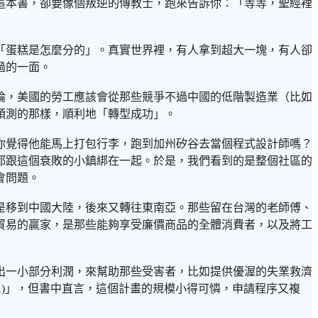
這本書，卻要像個叛逆的傳教士，跑來告訴你：「等等，聖經裡
「蛋糕是怎麼分的」。真實世界裡，有人拿到超大一塊，有人卻
過的一面。
傳統理論，美國的勞工應該會從那些競爭不過中國的低階製造業（比如
預測的那樣，順利地「轉型成功」。
你覺得他能馬上打包行李，跑到加州矽谷去當個程式設計師嗎？
都跟這個衰敗的小鎮綁在一起。於是，我們看到的是整個社區的
會問題。
是移到中國大陸，後來又轉往東南亞。那些留在台灣的老師傅、
貿易的贏家，是那些能夠享受廉價商品的全體消費者，以及將工
出一小部分利潤，來幫助那些受害者，比如提供優渥的失業救濟
A)」，但書中直言，這個計畫的規模小得可憐，申請程序又複