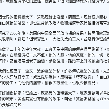
論，就像經濟學裡的聖經一樣神聖。但《艱困時代的好經濟學》
個世界的蛋糕變大了，這點理論上沒錯。問題是，理論很少關心
自由貿易最殘酷，卻也最常被政治人物和經濟學家們輕描淡寫帶
)」。他們研究了2000年後，美國向中國全面開放市場的後果。按照
來很順利，對吧？但現實是，一大批失業的工人，並沒有像理論
廠做了二十年的中年大叔，工廠因為中國的廉價產品而倒閉了。
技能，在新經濟裡一文不值。他的人脈、他的家庭、他的一切，
下降，甚至連帶出現了酗酒、藥物濫用、離婚率上升等嚴重的社
我們也經歷了一波又一波的產業外移。許多傳統產業的工廠，先
多少人只能打零工，或是提早退休，感嘆著「時不我與」？自由
下的勞工，而他們的痛苦，卻很少被量化，也很少被看見。
好好補償輸家？理論上，既然總的蛋糕變大了，贏家應該可以拿
的城市。美國其實也有類似的政策，叫做「貿易調整援助 (TA
心要解決問題。