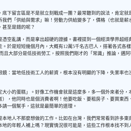
，底下留言區是不是就立刻戰成一團？最常聽到的說法，肯定就
訴我們「供給與需求」嘛！勞動力供給變多了，價格（也就是薪
，甚至是錯的呢？
憑空亂講，而是拿出超硬的證據。書裡提到一個經濟學界超經典
。於是短短幾個月內，大概有12萬5千名古巴人，搭著各式各
，而且大部分是低技術勞工，按照我們剛才的「常識」推論，邁
眼鏡：當地低技術工人的薪資，根本沒有明顯的下降，失業率也
定大小的蛋糕」。好像工作機會就是這麼多，多一個外來者分，
者），他同時也是個消費者啊！他要吃飯、要租房子、要買東西
多請一個幫手，這就是最簡單的道理。
是本地人不那麼想做的工作。比如在台灣，我們常常看到許多東
本地的年輕人補上嗎？現實情況很可能是，這些工作根本找不到