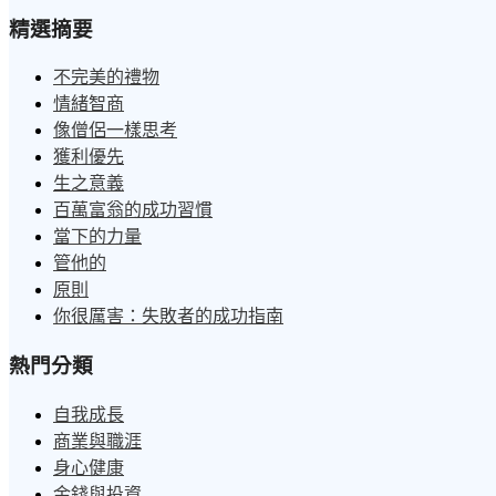
精選摘要
不完美的禮物
情緒智商
像僧侶一樣思考
獲利優先
生之意義
百萬富翁的成功習慣
當下的力量
管他的
原則
你很厲害：失敗者的成功指南
熱門分類
自我成長
商業與職涯
身心健康
金錢與投資