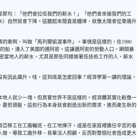
是那句：「他們會拉低我們的薪水！」「他們會來搶我們的工
水）自然就會下降。這聽起來簡直是鐵律，就像太陽會從東邊升
的案例，叫做「馬列爾偷渡事件」。事情是這樣的，在1980
樣的船，湧入了美國的邁阿密。這讓邁阿密的勞動人口，瞬間暴
阿密當地人的薪水，尤其是那些同樣做著低技術工作的人，薪水
沒有因此飆升。哇，這到底是怎麼回事？經濟學第一課的理論，
本地人就少一塊。但真實世界不是這樣的。經濟體其實比較像一
、要剪頭髮，這些行為本身就會創造出新的需求，進而產生新的
南亞移工在工廠輪班、在工地揮汗，或是在家庭裡擔任辛苦的看
人做，導致工廠外移、長輩沒人照顧，反而對整個社會造成更大