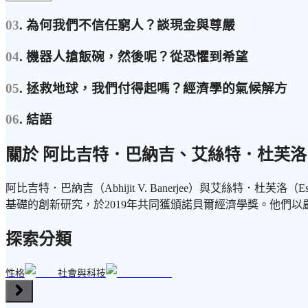
03
. 為何我們不信任窮人？談現金與尊嚴
04
. 機器人搶飯碗，然後呢？從恐懼到希望
05
. 拯救地球，我們付得起嗎？經濟學的氣候解方
06
. 結語
關於 阿比吉特．巴納吉、艾絲特．杜芙洛
阿比吉特．巴納吉（Abhijit V. Banerjee）與艾絲特
基礎的創新研究，於2019年共同獲頒諾貝爾經濟學獎。他們
探索分類
性格
社會與科技