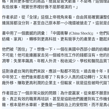
格，買到更多樣化的商品，簡直是皆大歡喜，不是嗎？這個理
有些故事，現實世界裡好像不是那樣演的。」
作者承認，從「全球」這個上帝視角來看，自由貿易確實讓整
連屑屑都沒分到，甚至自己原本那一小塊還被搶走了。這就是
書中用了一個震撼的詞彙：「中國衝擊 (China Shock
紡織、家具），轉移到更高科技、更有競爭力的產業去。聽起
他們被「困住」了。想像一下，一個在美國中西部小鎮的紡織
不可能！他可能連搬家去另一個城市找工作的錢都沒有。他的
凋零：失業率飆高、年輕人外流、稅收減少、學校和醫院品質
這對身處台灣的我們來說，應該一點都不陌生。過去幾十年，
中年勞工，他們後來都去哪了？有多少人真的成功轉行，又有
廠外移、賺取更高利潤的企業主。但輸家，就是這些被時代拋
作者提出了一個非常尖銳的問題：為什麼贏家，從來都不願意
金、真正有效的職業再培訓、甚至是協助他們搬遷到有工作機會
雜，根本是杯水車薪，更像是一個政治上的安慰劑，而不是真