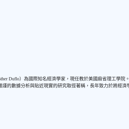
．杜芙洛（Esther Duflo）為國際知名經濟學家，現任教於美國
以嚴謹的數據分析與貼近現實的研究取徑著稱，長年致力於將經