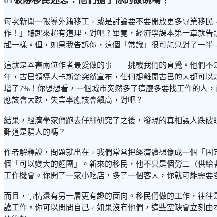
01
破除移民迷思：他們搶了你的飯碗嗎？
每次新聞一報導外籍移工，或是討論要不要開放更多專業移民
作！」聽起來超有道理，對吧？畢竟，經濟學課本第一章就告
起一樣。但，如果我告訴你，這個「常識」很可能只對了一半
這就是本書兩位作者最愛做的事——挑戰我們的直覺。他們不是
年，古巴領導人卡斯楚突然宣布，任何想離開古巴的人都可以走
增了7%！你想想看，一個城市突然多了這麼多要找工作的人
應該會大跌，失業率應該會飆高，對吧？
結果，經濟學家們跑去仔細研究了之後，發現的真相讓人跌破
難道是騙人的嗎？
作者解釋說，問題就出在，我們常常把經濟體想像成一個「固
個「可以變大的麵團」。新來的移民，他不只是個勞工（供給
工作機會。你開了一家小吃店，多了一個客人，你就可能需要
而且，事情還有另一層更有趣的面向。移民們做的工作，往往
護工作。你可以問問自己，如果沒有他們，這些空缺會立刻由