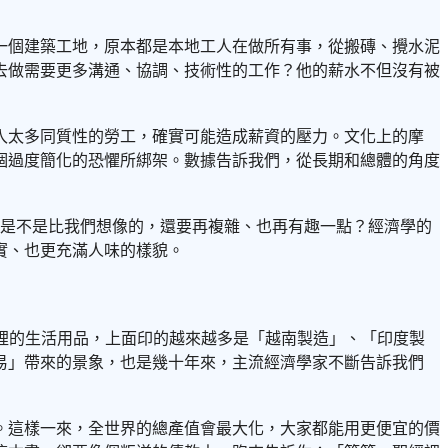
一個建築工地，原本都是本地工人在做所有事，從搬磚、攪水泥
去做需要更多溝通、協調、技術性的工作？他的薪水不但沒有被
入太多同質性的勞工，確實可能造成薪資的壓力。文化上的摩
個過度簡化的恐懼所綁架。數據告訴我們，從長期和總體的角度
，是不是比我們想像的，還要再複雜、也再有趣一點？經濟學的
實、也更充滿人味的樣貌。
，拿起家裡的生活用品，上面印的越來越多是「越南製造」、「印度製
易」帶來的景象，也是幾十年來，主流經濟學家不斷告訴我們
。這樣一來，全世界的總產值會最大化，大家都能用更便宜的價