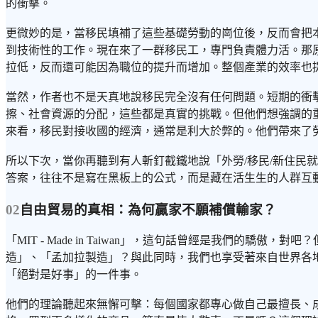
的衝擊。
更微妙的是，當移民填補了這些基礎勞動的崗位後，反而會把
到技術性的工作。現在來了一群移民工，專門負責體力活。那
拉低，反而還可能因為職位的提升而增加。整個產業的效率也
當然，作者也不是天真地說移民完全沒有任何問題。短期的衝
擦、社會資源的分配，這些都是真實的挑戰。但他們想強調的
來看，移民對接收國的經濟，通常是利大於弊的。他們帶來了
所以下次，當你再聽到有人斬釘截鐵地說「外勞/移民/新住民
答案，往往不是寫在黑板上的公式，而是藏在活生生的人群互
02
自由貿易的真相：為何贏家不願補償輸家？
「MIT - Made in Taiwan」，這句話曾經是我們
造」、「孟加拉製造」？與此同時，我們也享受著來自世界各
「絕對是好事」的一件事。
他們的理論聽起來無懈可擊：每個國家都專心做自己最擅長、