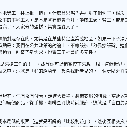
本地勞工「往上推一把」。什麼意思呢？書裡舉了個例子，假設
原本的本地工人，是不是就有機會晉升，變成工頭、監工，或是
提高了，大家分的蛋糕，其實是變大了。
擊絕對是存在的，尤其是在某些特定產業或地區，如果一下子湧
重點是：我們在公共政策的討論上，不應該被「移民搶飯碗」這
勞動力、創造了新需求，也豐富了社會的多元性。
就是來搶工作的！」，或許你可以稍微停下來想一想，這個世界
動之中。這就是「好的經濟學」想帶我們看見的，一個更貼近真
的驕傲，對吧？但現在，你有沒有發現，走進大賣場，翻開衣服的標籤
地的廉價商品，從手機、咖啡豆到快時尚服飾。這就是「自由貿
成本最低的東西（這就是所謂的「比較利益」），然後互相交換