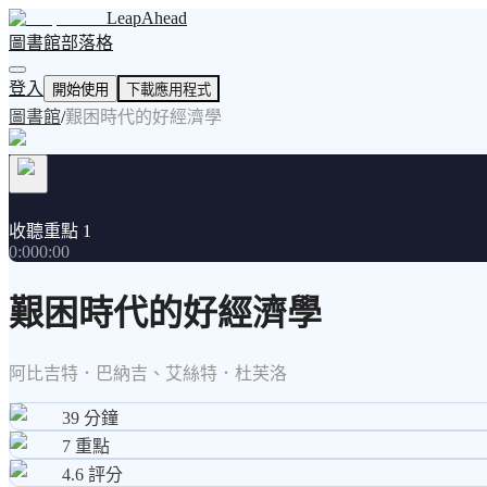
LeapAhead
圖書館
部落格
登入
開始使用
下載應用程式
圖書館
/
艱困時代的好經濟學
收聽重點 1
0:00
0:00
艱困時代的好經濟學
阿比吉特．巴納吉、艾絲特．杜芙洛
39
分鐘
7
重點
4.6
評分