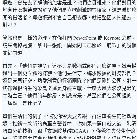
導遊，會先去了解他的旅客是誰？他們從哪裡來？他們對目的
地有什麼期待或誤解？他們是喜歡刺激的冒險家，還是偏好悠
閒的慢活者？導遊絕對不會自己想去哪，就把整團人拖過去，
對吧？
簡報也是一樣的道理。在你打開 PowerPoint 或 Keynote 之前，
請先關掉電腦，拿出一張紙，開始問自己關於「聽眾」的幾個
關鍵問題：
首先，「他們是誰？」這不只是職稱或部門那麼簡單。試著描
繪出一個更立體的樣貌。他們是保守、講求數據的財務部門？
還是天馬行空、熱愛創意的行銷團隊？他們是剛進公司、對一
切都還很陌生的菜鳥？還是身經百戰、什麼大風大浪沒見過的
高階主管？他們的年齡層、知識背景、甚至他們在公司裡的
「痛點」是什麼？
舉個生活化的例子。假設你今天要去跟一群注重養生的社區媽
媽，推銷一款新的高蛋白營養棒。你如果一開口就大談「乳清
蛋白分離技術」跟「支鏈胺基酸BCAA」，你覺得會發生什麼
事？媽媽們大概會禮貌性地微笑，然後默默飄走。但如果你從