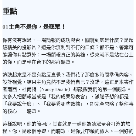
重點
01
主角不是你，是聽眾！
你有沒有想過，一場簡報的成功與否，關鍵到底是什麼？是超
級精美的投影片？還是你流利到不行的口條？都不是。答案可
能讓你有點意外：一場簡報真正的英雄，從來就不是站在台上
的你，而是坐在台下的那群聽眾。
這聽起來是不是有點反直覺？我們花了那麼多時間準備內容、
設計視覺，結果主角竟然不是我們自己？沒錯，這正是本書作
者南西・杜爾特（Nancy Duarte）想敲醒我們的第一個觀念。
太多人把簡報當成是「我的成果發表會」，滿腦子想的都是
「我要說什麼」、「我要秀哪些數據」，卻完全忽略了整件事
的核心——聽眾。
這樣說吧，你的簡-報，其實就是一趟你為聽眾量身打造的旅
程。你，是那個導遊，而聽眾，是你要帶領的旅人。一個好的