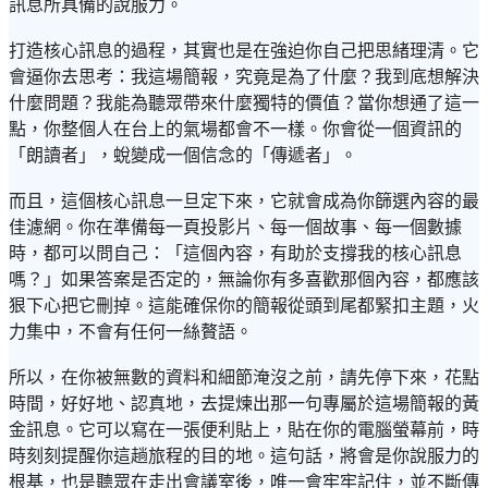
訊息所具備的說服力。
打造核心訊息的過程，其實也是在強迫你自己把思緒理清。它
會逼你去思考：我這場簡報，究竟是為了什麼？我到底想解決
什麼問題？我能為聽眾帶來什麼獨特的價值？當你想通了這一
點，你整個人在台上的氣場都會不一樣。你會從一個資訊的
「朗讀者」，蛻變成一個信念的「傳遞者」。
而且，這個核心訊息一旦定下來，它就會成為你篩選內容的最
佳濾網。你在準備每一頁投影片、每一個故事、每一個數據
時，都可以問自己：「這個內容，有助於支撐我的核心訊息
嗎？」如果答案是否定的，無論你有多喜歡那個內容，都應該
狠下心把它刪掉。這能確保你的簡報從頭到尾都緊扣主題，火
力集中，不會有任何一絲贅語。
所以，在你被無數的資料和細節淹沒之前，請先停下來，花點
時間，好好地、認真地，去提煉出那一句專屬於這場簡報的黃
金訊息。它可以寫在一張便利貼上，貼在你的電腦螢幕前，時
時刻刻提醒你這趟旅程的目的地。這句話，將會是你說服力的
根基，也是聽眾在走出會議室後，唯一會牢牢記住，並不斷傳