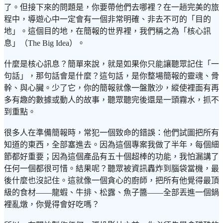
了。但接下來的問題是，你要帶他們去哪裡？在一趟完美的旅
程中，導遊心中一定會有一個非常明確、非去不可的「目的
地」。這個目的地，在簡報的世界裡，我們稱之為「核心訊
息」（The Big Idea）。
什麼是核心訊息？簡單來說，就是如果你只能讓聽眾記住「一
句話」，那句話會是什麼？這句話，是你整場簡報的靈魂、骨
幹、與心臟。少了它，你的簡報就像一盤散沙，縱使裡面有再
多有趣的數據或動人的故事，聽眾聽完後還是一頭霧水，抓不
到重點。
很多人在準備簡報時，常犯一個致命的錯誤：他們試圖把所有
知道的東西，全部塞進去。因為這個專案我做了半年，每個細
節都好重要；因為這個產品有五十個超棒的功能，我怕漏講了
任何一個都很可惜。結果呢？聽眾被資訊轟炸到腦袋當機，最
後什麼也沒記住。這就像一個貪心的廚師，把所有他覺得最頂
級的食材——龍蝦、牛排、松露、魚子醬——全部丟進一個鍋
裡亂燉，你覺得會好吃嗎？