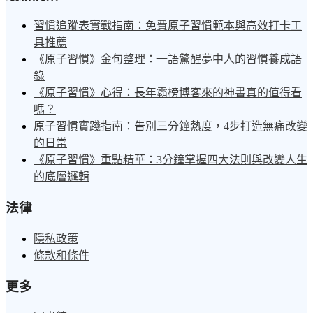
習慣追蹤表實戰指南：免費原子習慣範本與高效打卡工
具推薦
《原子習慣》金句整理：一語驚醒夢中人的習慣養成語
錄
《原子習慣》心得：長年霸榜博客來的神書真的值得看
嗎？
原子習慣實踐指南：告別三分鐘熱度，4步打造無痛改變
的日常
《原子習慣》重點精華：3分鐘掌握四大法則與改變人生
的底層邏輯
法律
隱私政策
條款和條件
更多