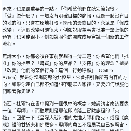
再來，也是最重要的一點，「你希望他們在聽完簡報後，
『做』些什麼？」一場沒有明確目標的簡報，就像一艘沒有目
的地的船，只會在原地打轉。簡報的最終目的，永遠是「促成
改變」。這個改變可能很大，例如說服董事會批准一筆上億的
預算；也可能很小，例如說服你的團隊成員嘗試一個新的工作
流程。
無論大小，你都必須在事前就想得一清二楚。你希望他們「批
准」你的提案？「購買」你的產品？「支持」你的理念？還是
「改變」他們的某個行為？這個「行動呼籲」（Call to
Action）就是你整場簡報的北極星，它會指引你所有內容的方
向。如果你連自己都不知道想帶聽眾去哪裡，又要如何說服他
們跟著你走呢？
南西・杜爾特在書中提到一個很棒的概念，她說講者應該要像
一位「導師」，而聽眾則是那位即將踏上冒險旅程的「英
雄」。回想一下《星際大戰》裡的尤達大師和路克，或是《魔
戒》裡的甘道夫和佛羅多。導師的角色不是展現自己多厲害，