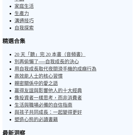
家庭生活
生產力
溝通技巧
自我探索
精選合集
20 天「聽」完 20 本書（音頻書）
別再偷懶了──自我成長的決心
用自我成長取代夜間滑手機的成癮行為
高效能人士的核心習慣
親密關係中的愛之語
贏得友誼與影響他人的十大經典
像投資者一樣思考，而非消費者
生活與職場必備的自信指南
與孩子共同成長：一起變得更好
塑造心態的必讀書籍
最新洞察