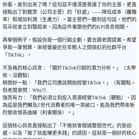
你看，差別出來了嗎？這句話不僅清楚表達了你的主張，更直
接點出了對聽眾（公司主管）的「好處」——降低成本（離職
率）和增加利潤（生產力）。當主管們一聽到這句話，他們的
耳朵就會立刻豎起來，因為這件事跟他們的KPI息息相關。
再舉個例子。假設你是一個行銷企劃，要去跟老闆提案，希望
爭取一筆預算，來經營最近在年輕人之間很紅的社群平台
「TikTok」。
不及格的核心訊息：「關於TikTok行銷的潛力分析。」（太學
術，沒觀點）
稍微好一點：「我們公司應該開始經營TikTok。」（有觀點，
但老闆會問：Why?）
強而有力：「我們必須立刻投入資源經營TikTok（觀點），因
為這是我們觸及Z世代消費者的唯一突破口，能為我們帶來新
的營收增長曲線（利害關係）。」
這個核心訊息直接點出了「不做就會錯過整個世代」的急迫
感，以及「做了就能賺更多錢」的誘因。這就是一個好的核心