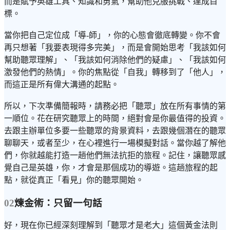
而是賦予英雄工具、知識和勇氣，幫助他克服挑戰、達成目
標。
當你把自己定位成「導-師」，你的心態會徹底轉變。你不會
再只想著「我要表現得多完美」，而是會開始思考「我該如何
幫助聽眾理解」、「我該如何消除他們的疑慮」、「我該如何
激發他們的熱情」。你的焦點從「自我」轉移到了「他人」，
而這正是所有偉大溝通的起點。
所以，下次準備簡報時，請務必把「聽眾」放在所有事情的第
一順位。花在研究聽眾上的時間，絕對會是你最值得的投資。
去跟主辦單位多要一些聽眾的背景資料，去跟幾個潛在的聽眾
聊聊天，或者至少，在心裡進行一場模擬對話。當你越了解他
們，你就越能打造一趟他們無法抗拒的旅程。記住，讓聽眾感
覺自己是英雄，你，才會是那個成功的導遊。這趟旅程的起
點，就從真正「看見」你的聽眾開始。
02
煉金術：只留一句話
好，現在你已經深刻理解到「聽眾才是老大」這個黃金法則