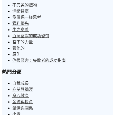
不完美的禮物
情緒智商
像僧侶一樣思考
獲利優先
生之意義
百萬富翁的成功習慣
當下的力量
管他的
原則
你很厲害：失敗者的成功指南
熱門分類
自我成長
商業與職涯
身心健康
金錢與投資
愛情與關係
小說