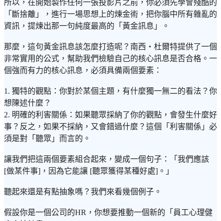
所以，在開始製作任何一張投影片之前，你必須先學會殘酷的
「斷捨離」，進行一場思想上的煉金術，把你腦中所有雜亂的
資訊，提煉出那一句純度最高的「黃金訊息」。
那麼，這句黃金訊息該怎麼打造呢？南西・杜爾特提供了一個
非常實用的公式，幫助我們檢驗自己的核心訊息是否合格。一
個強而有力的核心訊息，必須具備兩個要素：
1. 獨特的觀點：你對於某個主題，有什麼獨一無二的看法？你
想陳述什麼？
2. 明確的利害關係：如果聽眾採納了你的觀點，會發生什麼好
事？反之，如果不採納，又會錯過什麼？這個「利害關係」必
須是對「聽眾」而言的。
讓我們把這兩個要素組合起來，變成一個句子：「我們應該
[做某件事]，因為它能讓 [聽眾獲得某種好處]。」
聽起來還是有點抽象嗎？我們來看幾個例子。
假設你是一個公司的HR，你想要推動一個新的「員工心理健