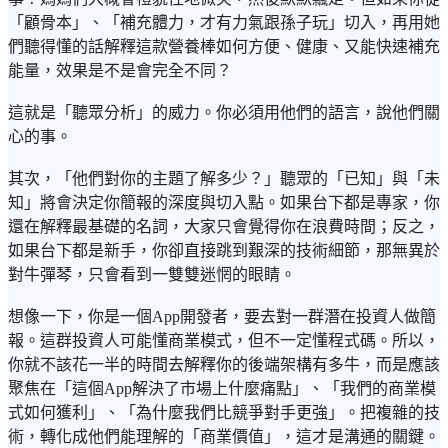
「顧骨本」、「補充體力，才有力氣跟孫子玩」切入，再用她
們聽得懂的話解釋這款營養棒如何方便、健康、又能快速補充
能量，效果是不是會完全不同？
這就是「聽眾分析」的威力。你必須用他們的語言，說他們關
心的事。
其次，「他們對你的主題了解多少？」聽眾的「已知」與「未
知」將會決定你簡報的深度與切入點。如果台下都是專家，你
還在解釋最基礎的名詞，大家只會覺得你在浪費時間；反之，
如果台下都是新手，你卻直接跳到艱深的技術細節，那無異於
對牛彈琴，只會看到一雙雙迷惘的眼睛。
想像一下，你是一個App開發者，要去對一群潛在投資人做簡
報。這群投資人可能懂商業模式，但不一定懂程式碼。所以，
你就不該花一半的時間去解釋你的後端架構有多牛，而是應該
聚焦在「這個App解決了市場上什麼痛點」、「我們的商業模
式如何獲利」、「為什麼我們比競爭對手更強」。把複雜的技
術，轉化成他們能理解的「商業價值」，這才是溝通的關鍵。