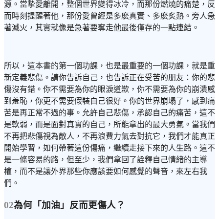
源。當摯愛離開，整個世界變得冰冷，而那份燃燒的痛楚，反
而時刻提醒著他，那份愛曾經是多麽真實、多麽炙熱。旁人急
著滅火，其實就像是急著要奪走他最後僅存的一點連結。
所以，這本書的第一個功課，也是最重要的一個功課，就是重
新定義悲傷。請你告訴自己，也告訴正在受苦的朋友：你的悲
傷沒有錯。你不需要為你的眼淚道歉，你不需要為你的崩潰感
到羞恥，你更不需要假裝自己很好。你的世界崩塌了，感到痛
苦是再正常不過的事。允許自己悲傷，承認自己的痛苦，這不
是軟弱，而是面對真實的自己，所能拿出的最大勇氣。當我們
不再把悲傷視為敵人，不再浪費力氣去對抗它，我們才能真正
開始學習，如何帶著這份傷痛，繼續走接下來的人生路。這不
是一條容易的路，但至少，我們拿回了詮釋自己情緒的主導
權，而不是讓外界那些你應該要如何感覺的聲音，來左右我
們。
02
為何「加油」反而更傷人？