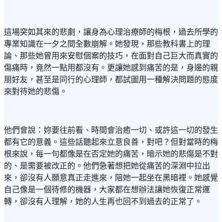
這場突如其來的悲劇，讓身為心理治療師的梅根，過去所學的
專業知識在一夕之間全數崩解。她發現，那些教科書上的理
論、那些她曾用來安慰個案的技巧，在面對自己巨大而真實的
傷痛時，竟然一點用都沒有。更讓她感到痛苦的是，身邊的親
朋好友，甚至是同行的心理師，都試圖用一種解決問題的態度
來對待她的悲傷。
他們會說：妳要往前看、時間會治癒一切、或許這一切的發生
都有它的意義。這些話聽起來立意良善，對吧？但對當時的梅
根來說，每一句都像是在否定她的痛苦，暗示她的悲傷是不對
的、是需要被改正的。他們急著想把她從痛苦的深淵中拉出
來，卻沒有人願意真正走進來，陪她一起坐在黑暗裡。她感覺
自己像是一個待修的機器，大家都在想辦法讓她恢復正常運
轉，卻沒有人理解，她的人生再也回不到過去的正常了。