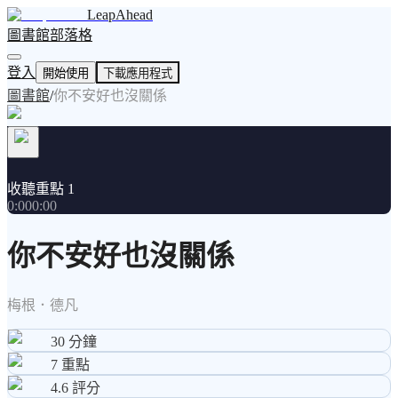
LeapAhead
圖書館
部落格
登入
開始使用
下載應用程式
圖書館
/
你不安好也沒關係
收聽重點 1
0:00
0:00
你不安好也沒關係
梅根．德凡
30
分鐘
7
重點
4.6
評分