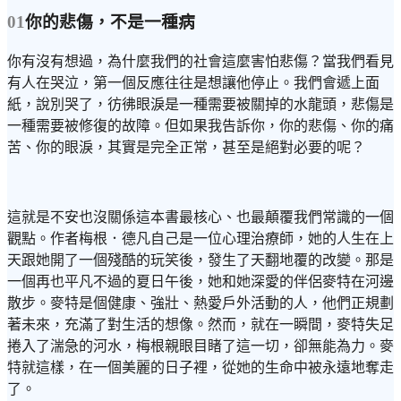
01
你的悲傷，不是一種病
你有沒有想過，為什麼我們的社會這麼害怕悲傷？當我們看見
有人在哭泣，第一個反應往往是想讓他停止。我們會遞上面
紙，說別哭了，彷彿眼淚是一種需要被關掉的水龍頭，悲傷是
一種需要被修復的故障。但如果我告訴你，你的悲傷、你的痛
苦、你的眼淚，其實是完全正常，甚至是絕對必要的呢？
這就是不安也沒關係這本書最核心、也最顛覆我們常識的一個
觀點。作者梅根．德凡自己是一位心理治療師，她的人生在上
天跟她開了一個殘酷的玩笑後，發生了天翻地覆的改變。那是
一個再也平凡不過的夏日午後，她和她深愛的伴侶麥特在河邊
散步。麥特是個健康、強壯、熱愛戶外活動的人，他們正規劃
著未來，充滿了對生活的想像。然而，就在一瞬間，麥特失足
捲入了湍急的河水，梅根親眼目睹了這一切，卻無能為力。麥
特就這樣，在一個美麗的日子裡，從她的生命中被永遠地奪走
了。