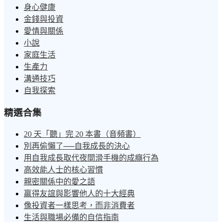
身心健康
金錢與投資
愛情與關係
小說
家庭生活
生產力
溝通技巧
自我探索
精選合集
20 天「聽」完 20 本書（音頻書）
別再偷懶了──自我成長的決心
用自我成長取代夜間滑手機的成癮行為
高效能人士的核心習慣
親密關係中的愛之語
贏得友誼與影響他人的十大經典
像投資者一樣思考，而非消費者
生活與職場必備的自信指南