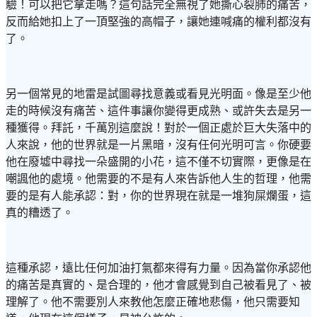
驗！可以把它拿走嗎？這句話完全無視了她撕心裂肺的痛苦，
反而給她扣上了一頂堅強的高帽子，讓她連喊痛的權利都沒有
了。
另一個常見的地雷是試圖尋找意義或看見光明面。像是至少他
走的時候沒有痛苦、這件事讓你變得更成熟、或許失去是另一
種獲得。拜託，千萬別這麼說！對於一個正處於巨大失落中的
人來說，他的世界就是一片黑暗，沒有任何光明可言。你硬要
他在廢墟中尋找一朵盛開的小花，這不僅不切實際，更像是在
嘲諷他的處境。他需要的不是有人來告訴他人生的哲理，他需
要的是有人能承認：對，你的世界現在就是一堆狗屎爛蛋，這
真的糟透了。
這種承認，遠比任何加油打氣都來得有力量。因為當你承認他
的痛苦是真實的、是合理的，他才會感覺到自己被看見了、被
理解了。他不需要別人來教他怎麼正確地悲傷，他只需要知