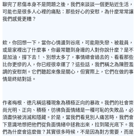
聊完了悲傷本身不是問題之後，我們來談談一個更貼近生活，
可能也是很多人心裡的痛點：那些好心的安慰，為什麼常常讓
我們感覺更糟？
欸，你回想一下，當你心情盪到谷底，可能剛失戀、被裁員，
或是家裡出了什麼事，你最常聽到身邊的人對你說什麼？是不
是加油，撐下去！、別想太多了，事情總會過去的、看看那些
比你更慘的人，你已經很幸運了？這些話，我們稱之為陳腔濫
調的安慰劑。它們聽起來像是關心，但實際上，它們在做的事
情是終結對話。
作者梅根．德凡稱這種現象為積極正向的暴政。我們的社會崇
尚光明、正向、積極，彷彿負面情緒是一種可恥的失敗品，必
須盡快被消滅和隱藏。於是，當我們看見別人痛苦時，我們會
下意識地想把他們從負面情緒中拯救出來，拉到陽光底下。我
們為什麼會這麼做？其實很多時候，不是因為對方需要，而是