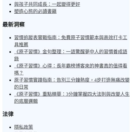
與孩子共同成長：一起變得更好
塑造心態的必讀書籍
最新洞察
習慣追蹤表實戰指南：免費原子習慣範本與高效打卡工
具推薦
《原子習慣》金句整理：一語驚醒夢中人的習慣養成語
錄
《原子習慣》心得：長年霸榜博客來的神書真的值得看
嗎？
原子習慣實踐指南：告別三分鐘熱度，4步打造無痛改變
的日常
《原子習慣》重點精華：3分鐘掌握四大法則與改變人生
的底層邏輯
法律
隱私政策