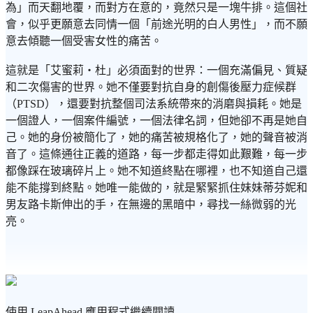
為」而天翻地覆，而對方在意的，竟然只是一塊牛排。這個社
會，似乎更願意去同情一個「前途光明的白人男性」，而不願
意去傾聽一個受害女性的痛苦。
這就是「艾蜜莉・杜」必須面對的世界：一個充滿偏見、質疑
和二次傷害的世界。她不僅要對抗自身的創傷後壓力症候群
（PTSD），還要對抗整個司法系統帶來的消磨與損耗。她是
一個證人，一個案件編號，一個法律名詞，但她卻不再是她自
己。她的身份被簡化了，她的痛苦被規格化了，她的聲音被消
音了。這條通往正義的道路，每一步都走得如此艱難，每一步
都像踩在玻璃碎片上。她不知道終點在哪裡，也不知道自己還
能不能撐到終點。她唯一能做的，就是緊緊抓住妹妹蒂芬妮和
男友路卡斯伸出的手，在無邊的黑暗中，尋找一絲微弱的光
亮。
使用 LeapAhead 應用程式繼續閱讀