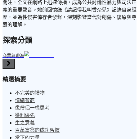
關注，全文在網路上迅速傳播，成為公共討論性暴力與司法正
義的重要聲音。她的回憶錄《請記得我叫香奈兒》記錄自身經
歷，並為性侵害倖存者發聲，深刻影響當代對創傷、復原與尊
嚴的理解。
探索分類
商業與職涯
精選摘要
不完美的禮物
情緒智商
像僧侶一樣思考
獲利優先
生之意義
百萬富翁的成功習慣
當下的力量