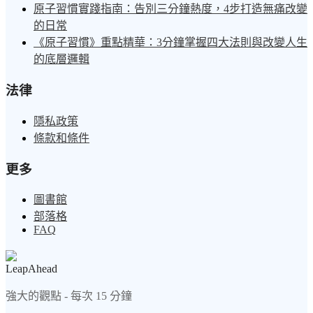
原子習慣實踐指南：告別三分鐘熱度，4步打造無痛改變
的日常
《原子習慣》重點精華：3分鐘掌握四大法則與改變人生
的底層邏輯
法律
隱私政策
條款和條件
更多
圖書館
部落格
FAQ
LeapAhead
強大的觀點 - 每次 15 分鐘