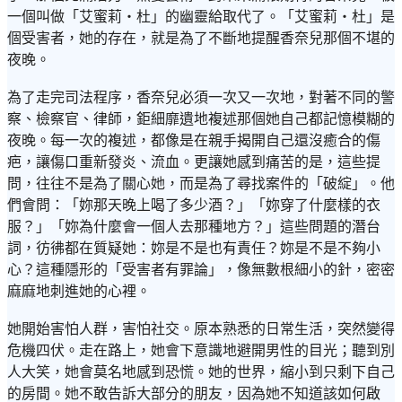
一個叫做「艾蜜莉・杜」的幽靈給取代了。「艾蜜莉・杜」是
個受害者，她的存在，就是為了不斷地提醒香奈兒那個不堪的
夜晚。
為了走完司法程序，香奈兒必須一次又一次地，對著不同的警
察、檢察官、律師，鉅細靡遺地複述那個她自己都記憶模糊的
夜晚。每一次的複述，都像是在親手揭開自己還沒癒合的傷
疤，讓傷口重新發炎、流血。更讓她感到痛苦的是，這些提
問，往往不是為了關心她，而是為了尋找案件的「破綻」。他
們會問：「妳那天晚上喝了多少酒？」「妳穿了什麼樣的衣
服？」「妳為什麼會一個人去那種地方？」這些問題的潛台
詞，彷彿都在質疑她：妳是不是也有責任？妳是不是不夠小
心？這種隱形的「受害者有罪論」，像無數根細小的針，密密
麻麻地刺進她的心裡。
她開始害怕人群，害怕社交。原本熟悉的日常生活，突然變得
危機四伏。走在路上，她會下意識地避開男性的目光；聽到別
人大笑，她會莫名地感到恐慌。她的世界，縮小到只剩下自己
的房間。她不敢告訴大部分的朋友，因為她不知道該如何啟