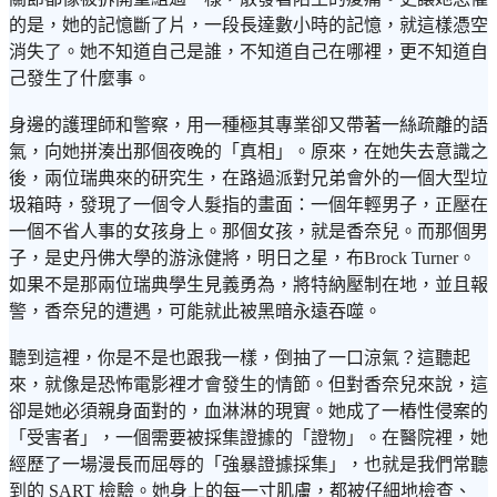
的是，她的記憶斷了片，一段長達數小時的記憶，就這樣憑空
消失了。她不知道自己是誰，不知道自己在哪裡，更不知道自
己發生了什麼事。
身邊的護理師和警察，用一種極其專業卻又帶著一絲疏離的語
氣，向她拼湊出那個夜晚的「真相」。原來，在她失去意識之
後，兩位瑞典來的研究生，在路過派對兄弟會外的一個大型垃
圾箱時，發現了一個令人髮指的畫面：一個年輕男子，正壓在
一個不省人事的女孩身上。那個女孩，就是香奈兒。而那個男
子，是史丹佛大學的游泳健將，明日之星，布Brock Turner。
如果不是那兩位瑞典學生見義勇為，將特納壓制在地，並且報
警，香奈兒的遭遇，可能就此被黑暗永遠吞噬。
聽到這裡，你是不是也跟我一樣，倒抽了一口涼氣？這聽起
來，就像是恐怖電影裡才會發生的情節。但對香奈兒來說，這
卻是她必須親身面對的，血淋淋的現實。她成了一樁性侵案的
「受害者」，一個需要被採集證據的「證物」。在醫院裡，她
經歷了一場漫長而屈辱的「強暴證據採集」，也就是我們常聽
到的 SART 檢驗。她身上的每一寸肌膚，都被仔細地檢查、