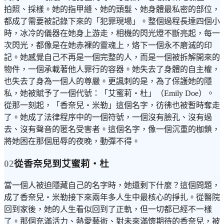
拍照、採樣。她的指甲縫、她的頭髮、她身體最私密的部位，
都成了需要被記錄下來的「犯罪現場」。整個過程長達四個小
時，冰冷的儀器在她身上游走，相機的閃光燈不斷亮起，每一
次閃光，都像是在她赤裸的靈魂上，烙下一個永不磨滅的印
記。她感覺自己不再是一個完整的人，而是一個被拆解開來的
物件，一個承載著他人罪行的容器。她失去了身體的自主權，
也失去了身為一個人的尊嚴。更諷刺的是，為了保護她的隱
私，她被賦予了一個代號：「艾蜜莉・杜」（Emily Doe）。
從那一刻起，「香奈兒・米勒」這個名字，彷彿也被暫時奪走
了。她成了法律程序中的一個符號，一個沒有臉孔、沒有過
去、沒有聲音的匿名受害者。這個名字，像一個沉重的枷鎖，
將她困在那個屈辱的夜晚，動彈不得。
02
從香奈兒到艾蜜莉・杜
當一個人被迫隱藏自己的名字時，她還剩下什麼？這個問題，
成了香奈兒・米勒接下來兩年多人生中最核心的掙扎。從醫院
回到家後，她的人生看似回到了正軌，但一切都已經不一樣
了。那個充滿活力、熱愛藝術、對未來滿懷期待的香奈兒，被