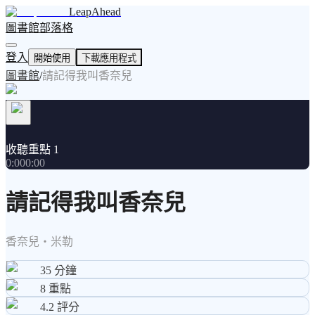
LeapAhead
圖書館
部落格
登入
開始使用
下載應用程式
圖書館
/
請記得我叫香奈兒
收聽重點 1
0:00
0:00
請記得我叫香奈兒
香奈兒・米勒
35
分鐘
8
重點
4.2
評分