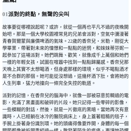
01
派對的終點，無聲的尖叫
故事要從哪裡說起呢？或許，就從一個再也平凡不過的夜晚開
始吧。那是一個大學校園裡常見的兄弟會派對，空氣中瀰漫著
青春賀爾蒙與廉價啤酒的氣味。22歲的香奈兒・米勒，剛從大
學畢業，帶著對未來的憧憬和一點點的迷惘，和妹妹蒂芬妮一
起參加了這場派對。她們跳舞、歡笑，就像成千上萬個和她們
一樣的年輕女孩，試圖在喧囂中找到一點點歸屬感。香奈兒那
天晚上其實不太想喝酒，但身處那樣的環境，似乎不喝點酒才
是不合群的那個。她可能從沒想過，這幾杯酒下肚，會將她的
人生列車，猛力地撞向一條完全失控的軌道。
派對的記憶，在香奈兒的腦海中，就像一部被惡意剪輯過的電
影，充滿了黑畫面和破碎的片段。她只記得一些零碎的影像，
一些模糊的對話，然後，就是一片徹底的黑暗。當她再次有意
識時，人已經躺在冰冷的醫院病床上，身上蓋著粗糙的毯子，
手腕上掛著身份識別環。她的頭痛得像要炸開，身體的每一個
關節都像被拆開重組過一樣，散發著陌生的痠痛。更讓她恐懼