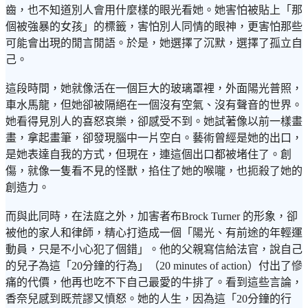
齒，也不知道別人會用什麼樣的眼光看她。她害怕被貼上「那
個被強暴的女孩」的標籤，害怕別人同情的眼神，更害怕那些
可能會出現的閒言閒語。於是，她選擇了沉默，選擇了孤立自
己。
這段時間，她就像活在一個巨大的玻璃罩裡，外面陽光普照，
車水馬龍，但她卻被隔絕在一個沒有空氣、沒有聲音的世界。
她看得見別人的喜怒哀樂，卻感受不到。她試著像以前一樣畫
畫，拿起畫筆，卻發現腦中一片空白。藝術曾經是她的出口，
是她表達自我的方式，但現在，連這個出口都被堵住了。創
傷，就像一隻看不見的怪獸，掐住了她的喉嚨，也扼殺了她的
創造力。
而與此同時，在法庭之外，加害者布Brock Turner 的形象，卻
被他的家人和律師，精心打造成一個「陽光、有前途的年輕運
動員，只是不小心犯了個錯」。他的父親寫信給法官，說自己
的兒子為這「20分鐘的行為」（20 minutes of action）付出了慘
痛的代價，他再也吃不下自己最愛的牛排了。看到這些言論，
香奈兒感到既荒謬又憤怒。她的人生，因為這「20分鐘的行