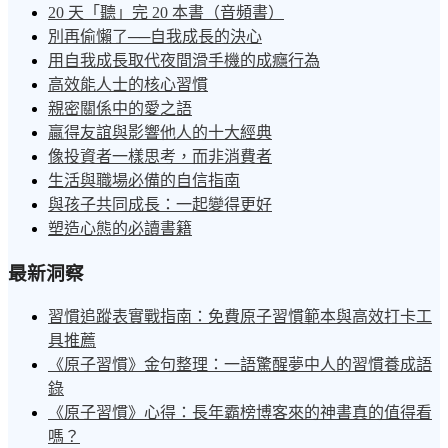
20 天「聽」完 20 本書（音頻書）
別再偷懶了──自我成長的決心
用自我成長取代夜間滑手機的成癮行為
高效能人士的核心習慣
親密關係中的愛之語
贏得友誼與影響他人的十大經典
像投資者一樣思考，而非消費者
生活與職場必備的自信指南
與孩子共同成長：一起變得更好
塑造心態的必讀書籍
最新洞察
習慣追蹤表實戰指南：免費原子習慣範本與高效打卡工
具推薦
《原子習慣》金句整理：一語驚醒夢中人的習慣養成語
錄
《原子習慣》心得：長年霸榜博客來的神書真的值得看
嗎？