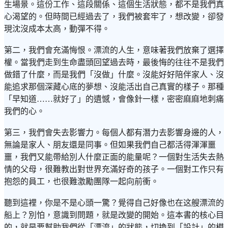
生場景。這份工作、這段關係、這個生活狀態，都不是我們真
心渴望的。但時間已經過去了，我們被套牢了，想改變，卻發
現沈沒成本太高，動彈不得。
第二，我們會充滿悔恨。漂流的人生，意味著我們放棄了選擇
權。當我們走到生命盡頭回望過去時，最後悔的往往不是我們
做錯了什麼，而是我們「沒做」什麼。沒能好好陪伴家人、沒
能追求那個深藏心底的夢想、沒能活出自己真實的樣子。那種
「早知道……就好了」的遺憾，會像針一樣，密密麻麻地刺痛
我們的心。
第三，我們會失去影響力。每個人都有潛力去影響身邊的人，
無論是家人、朋友還是同事。但如果我們自己都活得渾渾噩
噩，我們又能帶給別人什麼正面的能量呢？一個對生活失去熱
情的父母，很難教出對世界充滿好奇的孩子。一個對工作只有
抱怨的員工，也很難激勵團隊一起向前衝。
聽到這裡，你是不是心頭一驚？覺得自己好像也在这艘漂流的
船上？別怕，意識到問題，就是改變的開始。這本書的核心目
的，就是要幫助我們從「漂流」的狀態，切換到「設計」的模