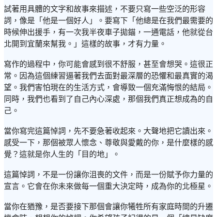
試著用具體的文字和故事來描述，不要只寫一些空泛的形容
詞，像是「他是一個好人」。要寫下「他總是在我們最需要的
時候伸出援手，有一次我半夜車子拋錨，一通電話，他就從台
北開到宜蘭來幫我。」這樣的故事，才有力量。
寫作的過程中，你可能會感到很不舒服，甚至會想哭。這很正
常。因為這個練習逼著我們去面對最深層的恐懼和最真實的渴
望。我們害怕現在的生活方式，會導致一個充滿悔恨的結局。
同時，我們也看到了自己內心深處，那個我們真正想成為的自
己。
當你寫完這篇悼詞，先不要急著收起來。大聲地把它讀出來。
感受一下，那個被眾人懷念、尊敬與愛戴的你，是什麼樣的感
覺？這就是你人生的「目的地」。
這篇悼詞，不是一份讓你沮喪的文件，而是一份賦予你力量的
宣言。它會在你未來做每一個重大決定時，成為你的北極星。
當你在猶豫，是否要接下那個會讓你犧牲所有家庭時間的升遷