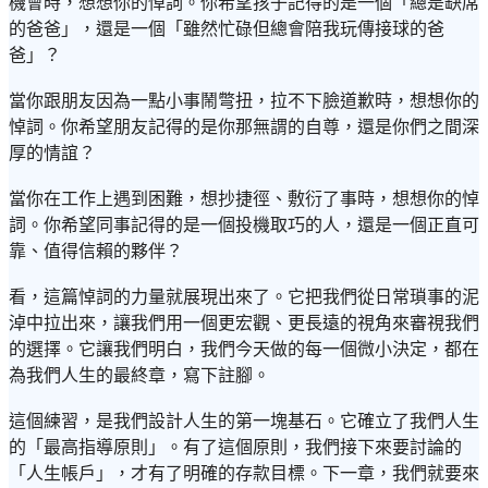
機會時，想想你的悼詞。你希望孩子記得的是一個「總是缺席
的爸爸」，還是一個「雖然忙碌但總會陪我玩傳接球的爸
爸」？
當你跟朋友因為一點小事鬧彆扭，拉不下臉道歉時，想想你的
悼詞。你希望朋友記得的是你那無謂的自尊，還是你們之間深
厚的情誼？
當你在工作上遇到困難，想抄捷徑、敷衍了事時，想想你的悼
詞。你希望同事記得的是一個投機取巧的人，還是一個正直可
靠、值得信賴的夥伴？
看，這篇悼詞的力量就展現出來了。它把我們從日常瑣事的泥
淖中拉出來，讓我們用一個更宏觀、更長遠的視角來審視我們
的選擇。它讓我們明白，我們今天做的每一個微小決定，都在
為我們人生的最終章，寫下註腳。
這個練習，是我們設計人生的第一塊基石。它確立了我們人生
的「最高指導原則」。有了這個原則，我們接下來要討論的
「人生帳戶」，才有了明確的存款目標。下一章，我們就要來