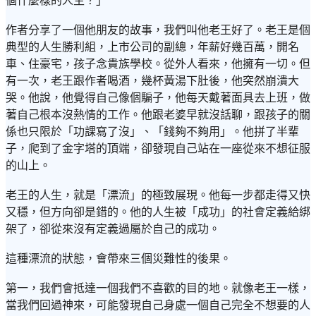
個什麼樣的人生？」
作者分享了一個他朋友的故事，我們叫他老王好了。老王是個
典型的人生勝利組，上市公司的副總，年薪好幾百萬，開名
車、住豪宅，孩子念貴族學校。從外人看來，他擁有一切。但
有一次，老王跟作者喝酒，幾杯黃湯下肚後，他突然崩潰大
哭。他說，他覺得自己像個騙子，他每天戴著面具去上班，做
著自己根本沒熱情的工作。他跟老婆早就沒話聊，跟孩子的關
係也只限於「功課寫了沒」、「錢夠不夠用」。他拼了半輩
子，爬到了金字塔的頂端，卻發現自己站在一座從來不想征服
的山上。
老王的人生，就是「漂流」的極致展現。他每一步都走得又快
又穩，但方向卻是錯的。他的人生被「成功」的社會定義給綁
架了，卻從來沒有定義過屬於自己的成功。
這種漂流的狀態，會帶來三個災難性的後果。
第一，我們會抵達一個我們不喜歡的目的地。就像老王一樣，
當我們回過神來，可能發現自己身處一個自己完全不想要的人