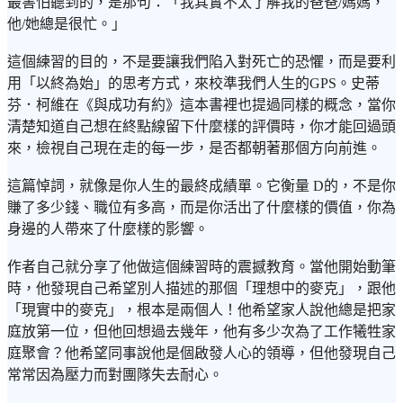
最害怕聽到的，是那句：「我其實不太了解我的爸爸/媽媽，
他/她總是很忙。」
這個練習的目的，不是要讓我們陷入對死亡的恐懼，而是要利
用「以終為始」的思考方式，來校準我們人生的GPS。史蒂
芬．柯維在《與成功有約》這本書裡也提過同樣的概念，當你
清楚知道自己想在終點線留下什麼樣的評價時，你才能回過頭
來，檢視自己現在走的每一步，是否都朝著那個方向前進。
這篇悼詞，就像是你人生的最終成績單。它衡量 D的，不是你
賺了多少錢、職位有多高，而是你活出了什麼樣的價值，你為
身邊的人帶來了什麼樣的影響。
作者自己就分享了他做這個練習時的震撼教育。當他開始動筆
時，他發現自己希望別人描述的那個「理想中的麥克」，跟他
「現實中的麥克」，根本是兩個人！他希望家人說他總是把家
庭放第一位，但他回想過去幾年，他有多少次為了工作犧牲家
庭聚會？他希望同事說他是個啟發人心的領導，但他發現自己
常常因為壓力而對團隊失去耐心。