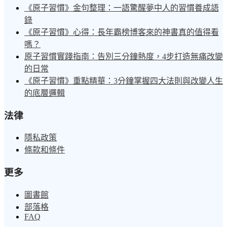
《原子習慣》金句整理：一語驚醒夢中人的習慣養成語
錄
《原子習慣》心得：長年霸榜博客來的神書真的值得看
嗎？
原子習慣實踐指南：告別三分鐘熱度，4步打造無痛改變
的日常
《原子習慣》重點精華：3分鐘掌握四大法則與改變人生
的底層邏輯
法律
隱私政策
條款和條件
更多
圖書館
部落格
FAQ