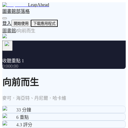
LeapAhead
圖書館
部落格
登入
開始使用
下載應用程式
圖書館
/
向前而生
收聽重點 1
0:00
0:00
向前而生
麥可．海亞特、丹尼爾．哈卡維
33
分鐘
6
重點
4.3
評分