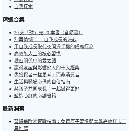
自我探索
精選合集
20 天「聽」完 20 本書（音頻書）
別再偷懶了──自我成長的決心
用自我成長取代夜間滑手機的成癮行為
高效能人士的核心習慣
親密關係中的愛之語
贏得友誼與影響他人的十大經典
像投資者一樣思考，而非消費者
生活與職場必備的自信指南
與孩子共同成長：一起變得更好
塑造心態的必讀書籍
最新洞察
習慣追蹤表實戰指南：免費原子習慣範本與高效打卡工
具推薦