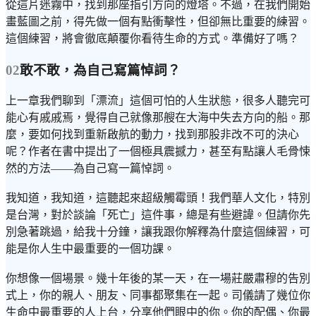
從這片迷霧中，找到那座指引方向的燈塔。不過，在我們開始
畫藍圖之前，得先做一個有點衝擊性，但卻無比重要的練習。
這個練習，將會徹底顛覆你看待生命的方式。準備好了嗎？
02
敢不敢，為自己寫篇悼詞？
上一章我們聊到「漂流」這個可怕的人生狀態，很多人聽完可
能心有戚戚焉，覺得自己就像那艘在大海中失去方向的船。那
麼，要如何找到重新啟航的動力，找到那股非改不可的決心
呢？作者在書中提出了一個極具震撼力，甚至有點讓人毛骨悚
然的方法——為自己寫一篇悼詞。
我知道，我知道，這聽起來超級觸霉頭！我們華人文化，特別
是台灣，對於談論「死亡」這件事，總是有些避諱。但請你先
別急著跳過，給我十分鐘，讓我跟你解釋為什麼這個練習，可
能是你人生中最重要的一個功課。
你想像一個場景。幾十年後的某一天，在一場莊嚴肅穆的告別
式上，你的親人、朋友、同事都聚集在一起。司儀請了幾位你
生命中最重要的人上台，分享他們眼中的你。你的配偶、你最