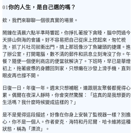
01
你的人生，是自己選的嗎？
欸，我們來聊聊一個很真實的場景。
鬧鐘在清晨六點半準時響起，你掙扎著按下貪睡，腦中閃過今
天排山倒海的會議。好不容易把自己從床上挖起來，匆忙梳
洗，抓了片吐司就衝出門，擠上那班像沙丁魚罐頭的捷運。進
了辦公室，打開電腦，數不清的郵件和訊息立刻淹沒了你。午
餐？隨便一個便利商店的便當就解決了。下班時，早已是華燈
初上，拖著疲憊的身體回到家，只想癱在沙發上滑手機，直到
眼皮再也撐不開。
日復一日，年復一年。週末只想補眠，連跟朋友聚餐都覺得心
累。偶爾在夜深人靜時，你會突然驚醒：「這真的是我想要的
生活嗎？我什麼時候變成這樣的？」
是不是覺得這段描述，好像在你身上安裝了監視器一樣？別擔
心，你不是一個人。作者麥克．海特和丹尼爾．哈卡維將這種
狀態，稱為「漂流」。