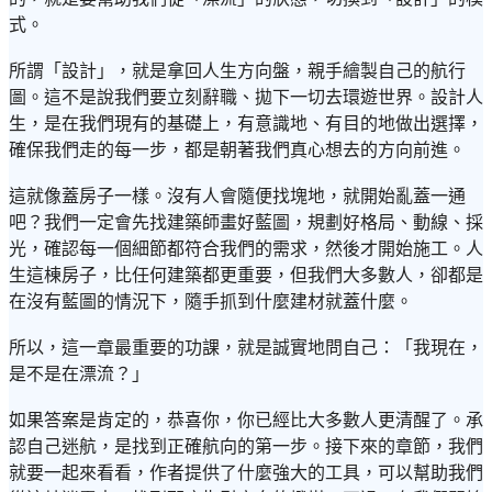
式。
所謂「設計」，就是拿回人生方向盤，親手繪製自己的航行
圖。這不是說我們要立刻辭職、拋下一切去環遊世界。設計人
生，是在我們現有的基礎上，有意識地、有目的地做出選擇，
確保我們走的每一步，都是朝著我們真心想去的方向前進。
這就像蓋房子一樣。沒有人會隨便找塊地，就開始亂蓋一通
吧？我們一定會先找建築師畫好藍圖，規劃好格局、動線、採
光，確認每一個細節都符合我們的需求，然後才開始施工。人
生這棟房子，比任何建築都更重要，但我們大多數人，卻都是
在沒有藍圖的情況下，隨手抓到什麼建材就蓋什麼。
所以，這一章最重要的功課，就是誠實地問自己：「我現在，
是不是在漂流？」
如果答案是肯定的，恭喜你，你已經比大多數人更清醒了。承
認自己迷航，是找到正確航向的第一步。接下來的章節，我們
就要一起來看看，作者提供了什麼強大的工具，可以幫助我們