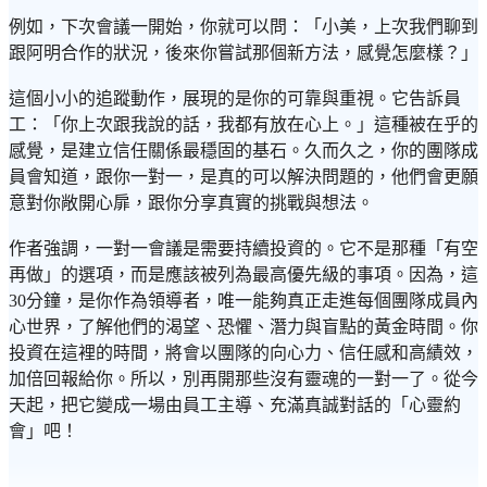
例如，下次會議一開始，你就可以問：「小美，上次我們聊到
跟阿明合作的狀況，後來你嘗試那個新方法，感覺怎麼樣？」
這個小小的追蹤動作，展現的是你的可靠與重視。它告訴員
工：「你上次跟我說的話，我都有放在心上。」這種被在乎的
感覺，是建立信任關係最穩固的基石。久而久之，你的團隊成
員會知道，跟你一對一，是真的可以解決問題的，他們會更願
意對你敞開心扉，跟你分享真實的挑戰與想法。
作者強調，一對一會議是需要持續投資的。它不是那種「有空
再做」的選項，而是應該被列為最高優先級的事項。因為，這
30分鐘，是你作為領導者，唯一能夠真正走進每個團隊成員內
心世界，了解他們的渴望、恐懼、潛力與盲點的黃金時間。你
投資在這裡的時間，將會以團隊的向心力、信任感和高績效，
加倍回報給你。所以，別再開那些沒有靈魂的一對一了。從今
天起，把它變成一場由員工主導、充滿真誠對話的「心靈約
會」吧！