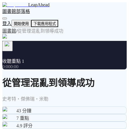
LeapAhead
圖書館
部落格
登入
開始使用
下載應用程式
圖書館
/
從管理混亂到領導成功
收聽重點 1
0:00
0:00
從管理混亂到領導成功
史考特・傑佛瑞・米勒
43
分鐘
7
重點
4.9
評分