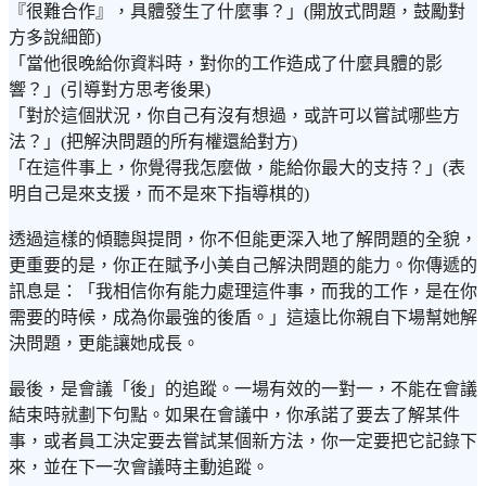
『很難合作』，具體發生了什麼事？」(開放式問題，鼓勵對
方多說細節)
「當他很晚給你資料時，對你的工作造成了什麼具體的影
響？」(引導對方思考後果)
「對於這個狀況，你自己有沒有想過，或許可以嘗試哪些方
法？」(把解決問題的所有權還給對方)
「在這件事上，你覺得我怎麼做，能給你最大的支持？」(表
明自己是來支援，而不是來下指導棋的)
透過這樣的傾聽與提問，你不但能更深入地了解問題的全貌，
更重要的是，你正在賦予小美自己解決問題的能力。你傳遞的
訊息是：「我相信你有能力處理這件事，而我的工作，是在你
需要的時候，成為你最強的後盾。」這遠比你親自下場幫她解
決問題，更能讓她成長。
最後，是會議「後」的追蹤。一場有效的一對一，不能在會議
結束時就劃下句點。如果在會議中，你承諾了要去了解某件
事，或者員工決定要去嘗試某個新方法，你一定要把它記錄下
來，並在下一次會議時主動追蹤。