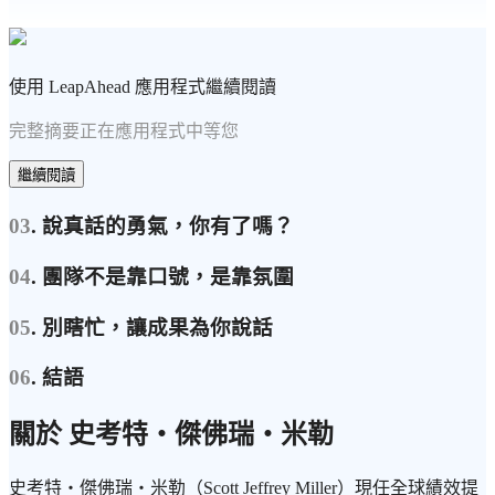
使用 LeapAhead 應用程式繼續閱讀
完整摘要正在應用程式中等您
繼續閱讀
03
. 說真話的勇氣，你有了嗎？
04
. 團隊不是靠口號，是靠氛圍
05
. 別瞎忙，讓成果為你說話
06
. 結語
關於 史考特・傑佛瑞・米勒
史考特・傑佛瑞・米勒（Scott Jeffrey Miller）現任全球績效提