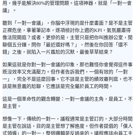
用，幾乎能解決80%的管理問題。這項神器，就是「一對一會
議」。
聽到「一對一會議」，你腦中浮現的是什麼畫面？是不是主管
正襟危坐，拿著筆記本，逐項檢討你上週的KPI，氣氛嚴肅得
像法院開庭？或者，更慘的是，主管只是把你叫進辦公室，閒
聊個五分鐘，問你「最近還好嗎？」，然後在你回答「還不
錯」之後，就陷入一片尷尬的沉默，最後草草結束？
如果這就是你對一對一會議的印象，那也難怪你會覺得這件事
既沒效率又充滿壓力。但作者告訴我們，一個有效的「一對
一」，完全不是這麼回事。它不該是主管的績效審判庭，也不
該是無意義的尬聊，它應該是完全屬於員工的時間。
這是一個革命性的觀念轉變：一對一會議的主角，是員工，不
是主管。
想像一下，傳統的一對一，議程通常是主管訂的，大部分時間
是主管在說話，目的是主管想了解進度。但作者提倡的「僕人
式領導」的一對一，整個邏輯是反過來的。議程應該由員工主