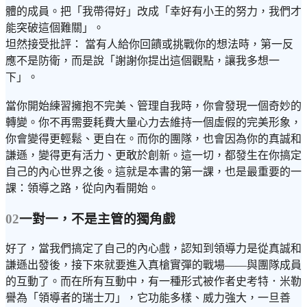
體的成員。把「我帶得好」改成「幸好有小王的努力，我們才
能突破這個難關」。
坦然接受批評： 當有人給你回饋或挑戰你的想法時，第一反
應不是防衛，而是說「謝謝你提出這個觀點，讓我多想一
下」。
當你開始練習擁抱不完美、管理自我時，你會發現一個奇妙的
轉變。你不再需要耗費大量心力去維持一個虛假的完美形象，
你會變得更輕鬆、更自在。而你的團隊，也會因為你的真誠和
謙遜，變得更有活力、更敢於創新。這一切，都發生在你搞定
自己的內心世界之後。這就是本書的第一課，也是最重要的一
課：領導之路，從向內看開始。
02
一對一，不是主管的獨角戲
好了，當我們搞定了自己的內心戲，認知到領導力是從真誠和
謙遜出發後，接下來就要進入真槍實彈的戰場——與團隊成員
的互動了。而在所有互動中，有一種形式被作者史考特．米勒
譽為「領導者的瑞士刀」，它功能多樣、威力強大，一旦善