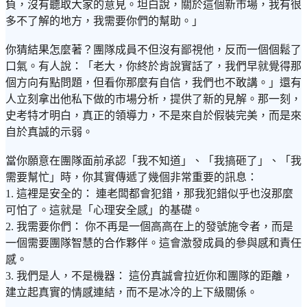
負，沒有聽取大家的意見。坦白說，關於這個新市場，我有很
多不了解的地方，我需要你們的幫助。」
你猜結果怎麼著？團隊成員不但沒有鄙視他，反而一個個鬆了
口氣。有人說：「老大，你終於肯說實話了，我們早就覺得那
個方向有點問題，但看你那麼有自信，我們也不敢講。」還有
人立刻拿出他私下做的市場分析，提供了新的見解。那一刻，
史考特才明白，真正的領導力，不是來自於假裝完美，而是來
自於真誠的示弱。
當你願意在團隊面前承認「我不知道」、「我搞砸了」、「我
需要幫忙」時，你其實傳遞了幾個非常重要的訊息：
1. 這裡是安全的： 連老闆都會犯錯，那我犯錯似乎也沒那麼
可怕了。這就是「心理安全感」的基礎。
2. 我需要你們： 你不再是一個高高在上的發號施令者，而是
一個需要團隊智慧的合作夥伴。這會激發成員的參與感和責任
感。
3. 我們是人，不是機器： 這份真誠會拉近你和團隊的距離，
建立起真實的情感連結，而不是冰冷的上下級關係。