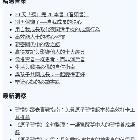
精選合集
20 天「聽」完 20 本書（音頻書）
別再偷懶了──自我成長的決心
用自我成長取代夜間滑手機的成癮行為
高效能人士的核心習慣
親密關係中的愛之語
贏得友誼與影響他人的十大經典
像投資者一樣思考，而非消費者
生活與職場必備的自信指南
與孩子共同成長：一起變得更好
塑造心態的必讀書籍
最新洞察
習慣追蹤表實戰指南：免費原子習慣範本與高效打卡工
具推薦
《原子習慣》金句整理：一語驚醒夢中人的習慣養成語
錄
《原子習慣》心得：長年霸榜博客來的神書真的值得看