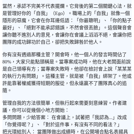
當然，承認不完美不代表擺爛。它背後的第二個關鍵心法，就
是管理好你的「自我」（Ego）。職場上的「自我」就像一個
隱形的惡魔，它會在你耳邊低語：「你最聰明」、「你的點子
最好」、「絕對不能承認錯誤，不然會很丟臉」。這個聲音會
讓你聽不進別人的意見，會讓你在會議上滔滔不絕，會讓你把
團隊的成功歸功於自己，卻把失敗歸咎於他人。
你有沒有遇過那種主管？開會時，他一個人的發言時間佔了
80%，大家只能點頭稱是。當專案成功時，他在大老闆面前說
是自己領導有方；當專案失敗時，他卻在檢討會上說「某某某
的執行力有問題」。這種主管，就是被「自我」綁架了。他或
許能靠著權威獲得短期的服從，但永遠贏不了團隊真心的追
隨。
管理自我的方法很簡單，但執行起來需要刻意練習。作者建
議，你可以從幾個小地方開始：
多問問題，少給答案： 在會議上，試著把「我認為...」改成
「你覺得呢？」、「對於這件事，有沒有不同的看法？」
把光環給別人： 當團隊做出成績時，在公開場合點名表揚具