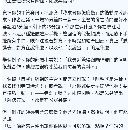
的主要任務只有兩個：傾聽與提問。
忘掉你的主管身份，把那套「我來教你怎麼做」的衝動先收起
來。作者建議，一場30分鐘的一對一，主管的發言時間最好不
要超過5分鐘。剩下的25分鐘，你都在做什麼？你在專注地
聽。不是那種邊聽邊滑手機、邊回信的假裝傾聽，而是放下手
邊所有事情，眼神注視著對方，不時點頭給予回饋，真正「聽
進去」對方在說什麼，以及他「沒說出口」的是什麼。
舉個例子。你的部屬小美說：「我最近覺得跟隔壁部門的阿明
很難合作，他總是很晚才給我們需要的資料。」
一個被「自我」綁架的主管可能會立刻說：「阿明就是這樣，
我去找他老闆溝通！」或者說：「那你就要更早提醒他啊！要
有技巧一點！」——看到了嗎？這兩種回應，都是急著給出
「解決方案」，都是在扮演英雄。
但一個好的領導者會怎麼做？他會先傾聽，然後提問。他可能
會說：
「嗯，聽起來這件事讓你很困擾。可以多說一點嗎？你說的