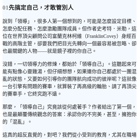
01
先搞定自己，才敢管別人
說到「領導」，很多人第一個想到的，可能是怎麼設定目標、
怎麼分配任務、怎麼激勵團隊成員。但作者史考特．米勒，這
位在世界頂尖顧問公司富蘭克林柯維（FranklinCovey）身經百
戰的高階主管，卻要我們把目光先轉向一個最容易被忽略、卻
也最關鍵的人物——就是鏡子裡的你自己。
沒錯，一切領導力的修煉，都始於「領導自己」。這聽起來可
能有點像心靈雞湯，但仔細想想，如果連你自己都處於一團混
亂的狀態，又要如何引導你的團隊航向成功的彼岸呢？這就像
一台引擎有問題的賽車，就算裝了再高級的輪胎、請了再頂尖
的賽車手，它終究跑不遠。
那麼，「領導自己」究竟該從何處著手？作者給出了第一個，
也是最顛覆傳統觀念的答案：承認你的不完美，甚至，擁抱你
的「混亂」。
這真的超反直覺的，對吧？我們從小受到的教育，尤其在職場