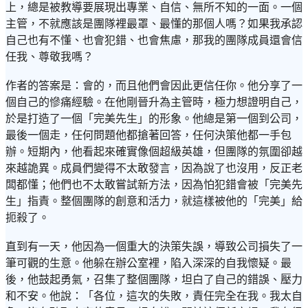
上，總是被教導要展現出專業、自信、無所不知的一面。一個
主管，不就應該是團隊裡最罩、最懂的那個人嗎？如果我承認
自己也有不懂、也會犯錯、也會焦慮，那我的團隊成員還會信
任我、尊敬我嗎？
作者的答案是：會的，而且他們會因此更信任你。他分享了一
個自己的慘痛經驗。在他剛晉升為主管時，極力想證明自己，
於是打造了一個「完美先生」的形象。他總是第一個到公司，
最後一個走，任何問題他都搶著回答，任何決策他都一手包
辦。短期內，他看起來確實像個超級英雄，但團隊的氛圍卻越
來越詭異。成員們變得不太敢發言，因為說了也沒用，反正老
闆都懂；他們也不太敢嘗試新方法，因為怕犯錯會被「完美先
生」指責。整個團隊的創意和活力，就這樣被他的「完美」給
扼殺了。
直到有一天，他因為一個重大的決策失誤，導致公司損失了一
筆可觀的生意。他躲在辦公室裡，陷入深深的自我懷疑。最
後，他鼓起勇氣，召集了整個團隊，坦白了自己的錯誤、壓力
和不安。他說：「各位，這次的失敗，責任完全在我。我太自