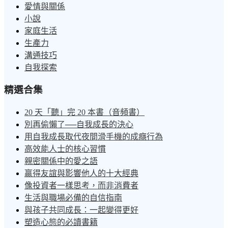
愛情與關係
小說
家庭生活
生產力
溝通技巧
自我探索
精選合集
20 天「聽」完 20 本書（音頻書）
別再偷懶了──自我成長的決心
用自我成長取代夜間滑手機的成癮行為
高效能人士的核心習慣
親密關係中的愛之語
贏得友誼與影響他人的十大經典
像投資者一樣思考，而非消費者
生活與職場必備的自信指南
與孩子共同成長：一起變得更好
塑造心態的必讀書籍