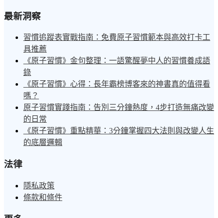
最新洞察
習慣追蹤表實戰指南：免費原子習慣範本與高效打卡工
具推薦
《原子習慣》金句整理：一語驚醒夢中人的習慣養成語
錄
《原子習慣》心得：長年霸榜博客來的神書真的值得看
嗎？
原子習慣實踐指南：告別三分鐘熱度，4步打造無痛改變
的日常
《原子習慣》重點精華：3分鐘掌握四大法則與改變人生
的底層邏輯
法律
隱私政策
條款和條件