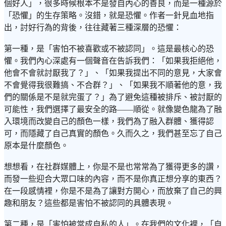
個好人」，很多時候根本不是發自內心的善良，而是一種源於
「恐懼」的生存策略。沒錯，就是恐懼。作者一針見血地指
出，討好行為的背後，往往藏著三種深層的恐懼：
第一種，是「害怕不被喜歡或不被認同」。這是最核心的恐
懼。我們內心深處有一個聲音在告訴我們：「如果我拒絕他，
他會不會就討厭我了？」、「如果我提出不同的意見，大家會
不會覺得我很難搞、不合群？」、「如果我不順著他的意，我
們的關係是不是就完蛋了？」為了避免這種被排斥、被討厭的
可能性，我們選擇了最安全的路——順從。就像變色龍為了融
入環境而改變自己的顏色一樣，我們為了融入群體、獲得認
可，而隱藏了自己真實的顏色。久而久之，我們甚至忘了自己
原本是什麼顏色。
想想看，在社群媒體上，你是不是也常常為了獲得更多的讚，
而發一些迎合大眾口味的內容，而不是你真正想分享的東西？
在一段感情裡，你是不是為了讓對方開心，而放棄了自己的興
趣和朋友？這些都是害怕不被認同的具體表現。
第二種，是「害怕被當成自私的人」。在我們的文化裡，「自