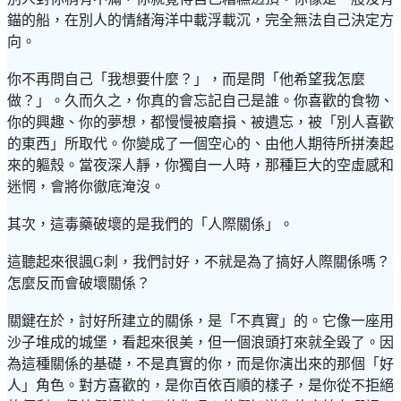
錨的船，在別人的情緒海洋中載浮載沉，完全無法自己決定方
向。
你不再問自己「我想要什麼？」，而是問「他希望我怎麼
做？」。久而久之，你真的會忘記自己是誰。你喜歡的食物、
你的興趣、你的夢想，都慢慢被磨損、被遺忘，被「別人喜歡
的東西」所取代。你變成了一個空心的、由他人期待所拼湊起
來的軀殼。當夜深人靜，你獨自一人時，那種巨大的空虛感和
迷惘，會將你徹底淹沒。
其次，這毒藥破壞的是我們的「人際關係」。
這聽起來很諷G刺，我們討好，不就是為了搞好人際關係嗎？
怎麼反而會破壞關係？
關鍵在於，討好所建立的關係，是「不真實」的。它像一座用
沙子堆成的城堡，看起來很美，但一個浪頭打來就全毀了。因
為這種關係的基礎，不是真實的你，而是你演出來的那個「好
人」角色。對方喜歡的，是你百依百順的樣子，是你從不拒絕