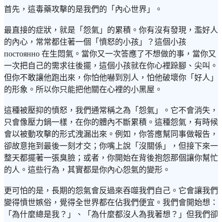
首先，這毒藥攻擊的是我們的「內心世界」。
最直接的症狀，就是「怨氣」的累積。你有沒有發現，濫好人
的內心，常常都住著一個「憤怒的小孩」？這個小孩
постоянно 在生悶氣。當你又一次答應了不想做的事，當你又
一次把自己的需求往後擺，這個小孩就在你心裡跺腳、尖叫。
但你不敢讓他跑出來，你怕他嚇到別人，怕他破壞你「好人」
的形象。所以你只能把他關在心裡的小黑屋。
這種被壓抑的憤怒，我們通常稱之為「怨氣」。它不會消失，
只會像壓力鍋一樣，在你的體內不斷累積。這種怨氣，有時候
會以被動攻擊的形式洩漏出來。例如，你答應幫同事做報告，
卻故意拖到最後一刻才交；你嘴上說「沒關係」，但接下來一
整天都擺著一張臭臉；或者，你開始在背後抱怨那個讓你幫忙
的人。這些行為，其實都是你內心怨氣的變形。
更可怕的是，長期的怨氣會反過來吞噬我們自己。它會讓我們
變得憤世嫉俗，覺得全世界都在佔我們便宜。我們會開始想：
「為什麼總是我？」、「為什麼都沒人為我著想？」但我們卻