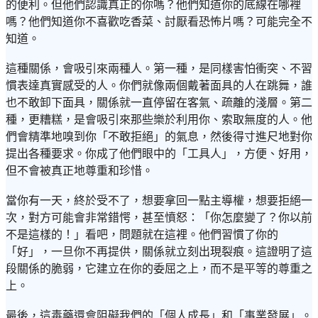
的便利。但他們認識真正的你嗎？他們知道你的底線在哪裡
嗎？他們知道你不喜歡吃香菜、討厭看恐怖片嗎？可能完全不
知道。
這種關係，會吸引來兩種人。第一種，是同樣害怕衝突、不習
慣表達真實感受的人。你們就像兩個戴著面具的人在跳舞，誰
也不敢卸下面具，關係就一直停留在客氣、疏離的淺層。第二
種，更糟糕，是會吸引來那些樂於利用你、索取無度的人。他
們會精準地嗅到你「不敢拒絕」的氣息，然後得寸進尺地對你
提出各種要求。你成了他們眼中的「工具人」，方便、好用，
但不會被真正地尊重和珍惜。
當你有一天，終於受不了，想要拿回一點主導權，想要拒絕一
次，對方可能會非常錯愕，甚至憤怒：「你怎麼變了？你以前
不是這樣的！」看吧，問題就在這裡。他們習慣了你的
「好」，一旦你不再提供，關係就立刻出現裂痕。這證明了這
段關係的脆弱，它建立在你的委屈之上，而不是平等的尊重之
上。
最後，這毒藥還會阻礙我們的「個人成長」和「事業發展」。