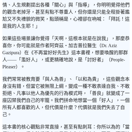
情、人生規劃提出各種「關心」與「指導」，你明明覺得他們
的觀念老掉牙，甚至有點不尊重人，但你還是只能全程掛著尷
尬又不失禮貌的微笑，點頭稱是，心裡卻在吶喊：「拜託！這
是我的人生耶！」
如果這些場景讓你覺得「天啊，這根本就是在說我」，那麼恭
喜你，你可能就是作者阿齊茲・加吉普拉醫生（Dr. Aziz
Gazipura）在《不再當好好先生》這本書裡，想要喚醒的那群
人——「濫好人」，或更精確地說，是「討好者」（People-
Pleaser）。
我們常常被教育要「與人為善」、「以和為貴」，這些觀念本
身沒有錯，但當它被無限上綱，變成一種不敢表達自我、不敢
拒絕、凡事以他人為優先的行為模式時，「善良」就變成了一
座囚禁我們自己的牢籠。我們拼命地想當一個「好人」，一個
所有人都喜歡的人，但代價是什麼？代價就是我們失去了自
己。
這本書的核心觀點非常直接，甚至有點刺耳：你所以為的「當