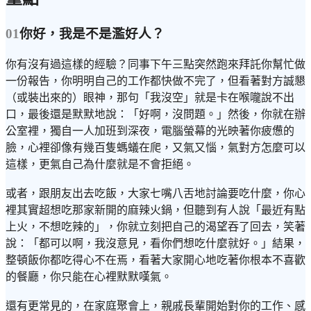
01
你好，我是不是濫好人？
你有沒有過這樣的經驗？同事下午三點突然跑來拜託你幫忙做
一份報告，你明明自己的工作都快做不完了，但看著對方誠懇
（或裝出來的）眼神，那句「我沒空」就是卡在喉嚨說不出
口，最後還是默默地說：「好啊，沒問題。」然後，你就在辦
公室裡，獨自一人加班到深夜，電腦螢幕的光映著你疲憊的
臉，心裡卻像有幾百隻螞蟻在爬，又氣又惱，氣對方怎麼可以
這樣，更氣自己為什麼就是不會拒絕。
或者，跟朋友出去吃飯，大家七嘴八舌地討論要吃什麼，你心
裡其實超想吃那家新開的麻辣火鍋，但聽到有人說「最近有點
上火，不想吃辣的」，你就立刻把自己的渴望吞了回去，笑著
說：「都可以啊，我沒意見，看你們想吃什麼就好。」結果，
整頓飯你都吃得心不在焉，看著大家開心地吃著你根本不喜歡
的餐廳，你只能在心裡默默嘆氣。
還有更常見的，在家庭聚會上，親戚長輩開始對你的工作、感