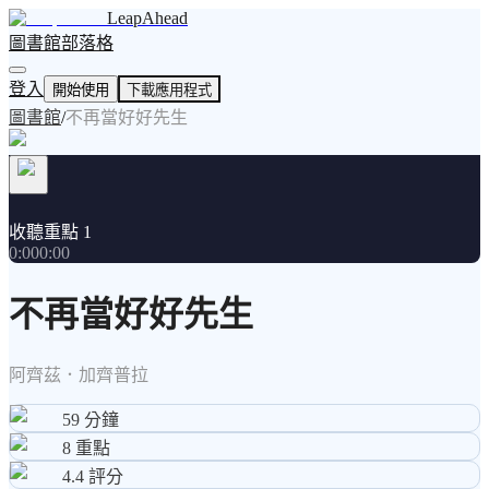
LeapAhead
圖書館
部落格
登入
開始使用
下載應用程式
圖書館
/
不再當好好先生
收聽重點 1
0:00
0:00
不再當好好先生
阿齊茲．加齊普拉
59
分鐘
8
重點
4.4
評分