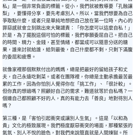
私」是一個非常負面的標籤。從小，我們就被教導要「孔融讓
梨」，要懂得分享，要先考慮別人。所以，當我們想要為自己
爭取點什麼，或者只是單純地想把自己放在第一位時，內心的
罪惡感就會立刻跳出來大聲譴責：「你怎麼可以這麼自私！」
於是，為了擺脫這個可怕的標籤，我們寧願委屈自己。把自己
的時間、精力、金錢，甚至情緒，都當成可以隨意分送的糖
果，誰來討就給誰，給到最後，自己什麼都不剩，只剩下滿腹
的委屈和疲憊。
就像家裡那個默默付出的媽媽，總是把最好的留給孩子和丈
夫，自己永遠吃剩菜。或者在團隊裡，你總是主動承擔最苦最
累的工作，因為你怕別人覺得你在「挑工作」、「很計較」。
但你真的想過嗎？照顧好自己的需求，難道就等於自私嗎？一
個連自己都照顧不好的人，真的有能力去「善良」地對待別人
嗎？
第三種，是「害怕引起衝突或讓別人生氣」。這是「以和為
貴」文化的極致展現。我們極度厭惡衝突的場面，那種緊張的
氣氛、別人不悅的臉色，對我們來說簡直就是人間煉獄。所