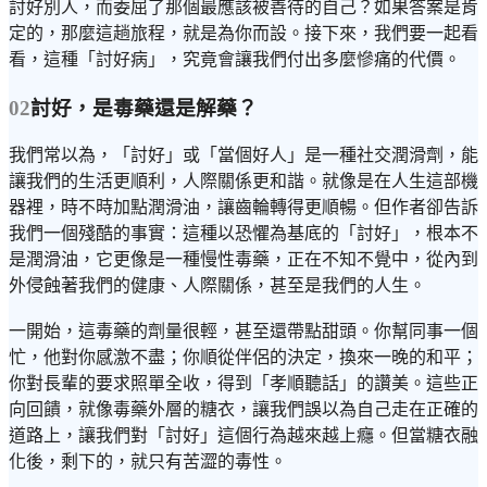
討好別人，而委屈了那個最應該被善待的自己？如果答案是肯
定的，那麼這趟旅程，就是為你而設。接下來，我們要一起看
看，這種「討好病」，究竟會讓我們付出多麼慘痛的代價。
02
討好，是毒藥還是解藥？
我們常以為，「討好」或「當個好人」是一種社交潤滑劑，能
讓我們的生活更順利，人際關係更和諧。就像是在人生這部機
器裡，時不時加點潤滑油，讓齒輪轉得更順暢。但作者卻告訴
我們一個殘酷的事實：這種以恐懼為基底的「討好」，根本不
是潤滑油，它更像是一種慢性毒藥，正在不知不覺中，從內到
外侵蝕著我們的健康、人際關係，甚至是我們的人生。
一開始，這毒藥的劑量很輕，甚至還帶點甜頭。你幫同事一個
忙，他對你感激不盡；你順從伴侶的決定，換來一晚的和平；
你對長輩的要求照單全收，得到「孝順聽話」的讚美。這些正
向回饋，就像毒藥外層的糖衣，讓我們誤以為自己走在正確的
道路上，讓我們對「討好」這個行為越來越上癮。但當糖衣融
化後，剩下的，就只有苦澀的毒性。