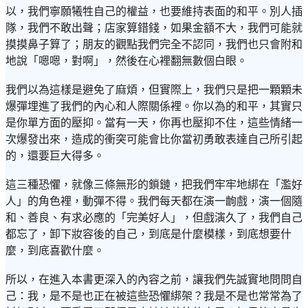
以，我們寧願犧牲自己的權益，也要維持表面的和平。別人插
隊，我們不敢出聲；店家算錯錢，如果金額不大，我們可能就
摸摸鼻子算了；朋友的觀點我們完全不認同，我們也只會附和
地說「嗯嗯，對啊」，然後在心裡翻無數個白眼。
我們以為這樣是避免了麻煩，但實際上，我們只是把一顆顆未
爆彈埋進了我們的內心和人際關係裡。你以為的和平，其實只
是你單方面的壓抑。當有一天，你再也壓抑不住，這些情緒一
次爆發出來，造成的衝突可能會比你當初勇敢表達自己所引起
的，還要巨大得多。
這三種恐懼，就像三條無形的鎖鏈，把我們牢牢地綁在「濫好
人」的角色裡，動彈不得。我們每天都在演一齣戲，演一個隨
和、善良、有求必應的「完美好人」，但戲演久了，我們自己
都忘了，卸下妝容後的自己，到底是什麼模樣，到底想要什
麼，到底喜歡什麼。
所以，在進入本書更深入的內容之前，讓我們先誠實地問問自
己：我，是不是也正在被這些恐懼綁架？我是不是也常常為了