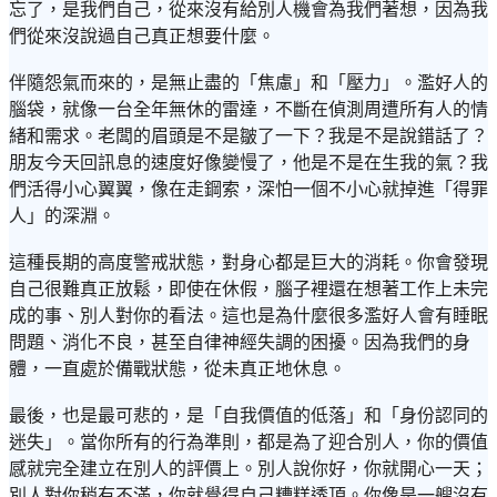
忘了，是我們自己，從來沒有給別人機會為我們著想，因為我
們從來沒說過自己真正想要什麼。
伴隨怨氣而來的，是無止盡的「焦慮」和「壓力」。濫好人的
腦袋，就像一台全年無休的雷達，不斷在偵測周遭所有人的情
緒和需求。老闆的眉頭是不是皺了一下？我是不是說錯話了？
朋友今天回訊息的速度好像變慢了，他是不是在生我的氣？我
們活得小心翼翼，像在走鋼索，深怕一個不小心就掉進「得罪
人」的深淵。
這種長期的高度警戒狀態，對身心都是巨大的消耗。你會發現
自己很難真正放鬆，即使在休假，腦子裡還在想著工作上未完
成的事、別人對你的看法。這也是為什麼很多濫好人會有睡眠
問題、消化不良，甚至自律神經失調的困擾。因為我們的身
體，一直處於備戰狀態，從未真正地休息。
最後，也是最可悲的，是「自我價值的低落」和「身份認同的
迷失」。當你所有的行為準則，都是為了迎合別人，你的價值
感就完全建立在別人的評價上。別人說你好，你就開心一天；
別人對你稍有不滿，你就覺得自己糟糕透頂。你像是一艘沒有