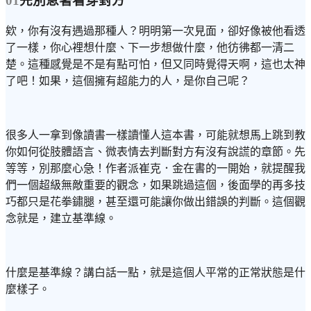
01
先別急著看穿對方
欸，你有沒有遇過那種人？明明第一次見面，卻好像被他看透
了一樣，你心裡想什麼、下一步想做什麼，他彷彿都一清二
楚。這種感覺是不是有點可怕，但又同時覺得天啊，這也太神
了吧！如果，這個擁有超能力的人，是你自己呢？
很多人一拿到像讀書一樣讀懂人這本書，可能就想馬上跳到教
你如何從肢體語言、微表情去判斷對方有沒有說謊的章節。先
等等，別那麼心急！作者派崔克．金在書的一開始，就提醒我
們一個超級無敵重要的觀念，如果跳過這個，後面學的再多技
巧都只是花拳鏽腿，甚至還可能讓你做出錯誤的判斷。這個觀
念就是，建立基準線。
什麼是基準線？講白話一點，就是這個人平常的正常狀態是什
麼樣子。