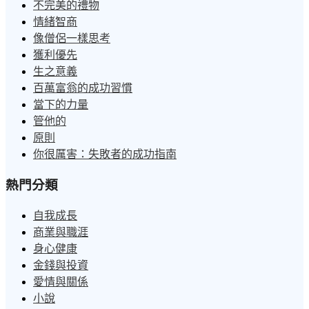
不完美的禮物
情緒智商
像僧侶一樣思考
獲利優先
生之意義
百萬富翁的成功習慣
當下的力量
管他的
原則
你很厲害：失敗者的成功指南
熱門分類
自我成長
商業與職涯
身心健康
金錢與投資
愛情與關係
小說