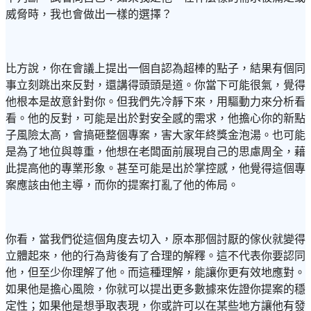
威脅時，我也會做出一樣的選擇？
比方說，你在會議上提出一個自認為超棒的點子，結果有個同
事立刻跳出來反對，還講得頭頭是道。你當下可能很氣，覺得
他根本是故意針對你。但我們先冷靜下來，用驅動力來分析看
看。他的反對，可能是出於對安全感的需求，他擔心你的新點
子風險太高，會搞砸整個專案，害大家年終獎金泡湯。也可能
是為了地位與尊重，他想在老闆面前展現自己的思慮周全，藉
此提高他的專業形象。甚至可能是出於掌控感，他覺得這個專
案應該由他主導，而你的提案打亂了他的佈局。
你看，當我們從這個角度去切入，原本那個討厭的傢伙就變得
立體起來，他的行為背後有了合理的解釋。這不代表你要認同
他，但至少你理解了他。而這種理解，能讓你更有效地應對。
如果他是擔心風險，你就可以提出更多數據來佐證你提案的穩
定性；如果他是想爭取表現，你或許可以在某些地方讓他有發