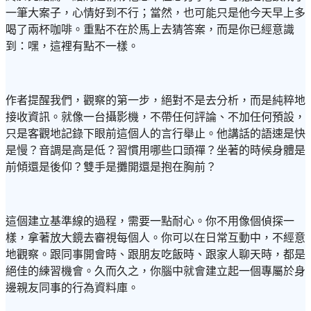
一筆大案子，心情好到不行；當然，也可能只是他今天早上多
喝了兩杯咖啡。重點不在於馬上去猜答案，而是你已經意識
到：嘿，這裡有點不一樣。
作者提醒我們，觀察的第一步，絕對不是去分析，而是純粹地
接收資訊。就像一台攝影機，不帶任何評論、不加任何預設，
只是客觀地記錄下眼前這個人的言行舉止。他講話的語速是快
是慢？音調是高是低？習慣用哪些口頭禪？坐著的時候身體是
前傾還是後仰？雙手是攤開還是抱在胸前？
這個建立基準線的過程，需要一點耐心。你不用像個偵探一
樣，拿著放大鏡去審視每個人。你可以在日常互動中，不經意
地觀察。跟同事開會時、跟朋友吃飯時、跟家人聊天時，都是
絕佳的練習機會。久而久之，你腦中就會建立起一個專屬於身
邊親友同事的行為資料庫。