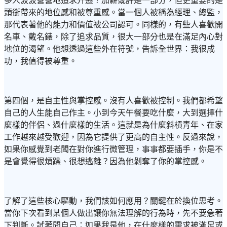
多人汲汲營營地追求升遷？加薪或許是一部分，但更重要的是
頭銜帶來的地位感和被尊重感。當一個人被稱為經理、總監，
那代表著他的能力和價值被公司認可。同樣的，有些人喜歡開
名車、戴名錶，除了追求品質，很大一部分也是在滿足內心對
地位的渴望。他想透過這些外在符號，告訴全世界：我很成
功，我值得被尊重。
第四個，是自主性與掌控感。沒有人喜歡被控制。我們都希望
自己的人生能自己作主。小到今天午餐要吃什麼，大到選擇什
麼樣的伴侶、過什麼樣的生活。這就是為什麼斜槓青年、在家
工作越來越受歡迎，因為它提供了更高的自主性。反過來說，
如果你感覺到老闆在對你進行微管理，事事都要插手，你是不
是會覺得很煩躁、很想逃離？因為他剝奪了你的掌控感。
了解了這些核心驅動，我們該如何應用？關鍵在於換位思考。
當你下次看到某個人做出讓你無法理解的行為時，先不要急著
下判斷。試著問自己：如果我是他，在什麼樣的需求被滿足或