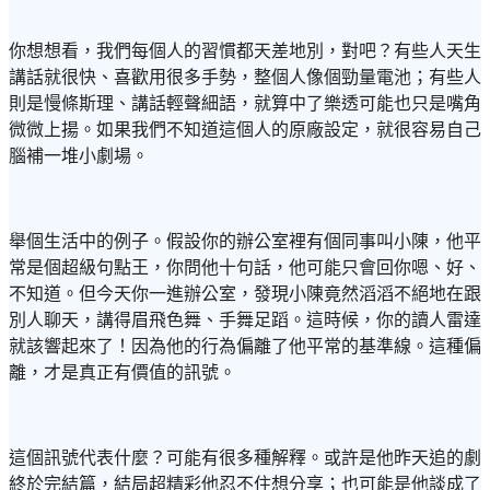
你想想看，我們每個人的習慣都天差地別，對吧？有些人天生
講話就很快、喜歡用很多手勢，整個人像個勁量電池；有些人
則是慢條斯理、講話輕聲細語，就算中了樂透可能也只是嘴角
微微上揚。如果我們不知道這個人的原廠設定，就很容易自己
腦補一堆小劇場。
舉個生活中的例子。假設你的辦公室裡有個同事叫小陳，他平
常是個超級句點王，你問他十句話，他可能只會回你嗯、好、
不知道。但今天你一進辦公室，發現小陳竟然滔滔不絕地在跟
別人聊天，講得眉飛色舞、手舞足蹈。這時候，你的讀人雷達
就該響起來了！因為他的行為偏離了他平常的基準線。這種偏
離，才是真正有價值的訊號。
這個訊號代表什麼？可能有很多種解釋。或許是他昨天追的劇
終於完結篇，結局超精彩他忍不住想分享；也可能是他談成了