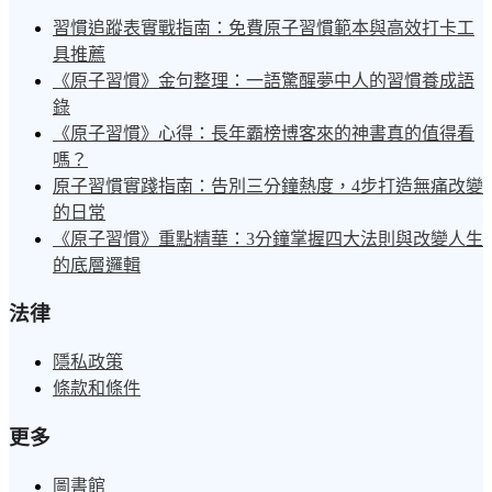
習慣追蹤表實戰指南：免費原子習慣範本與高效打卡工
具推薦
《原子習慣》金句整理：一語驚醒夢中人的習慣養成語
錄
《原子習慣》心得：長年霸榜博客來的神書真的值得看
嗎？
原子習慣實踐指南：告別三分鐘熱度，4步打造無痛改變
的日常
《原子習慣》重點精華：3分鐘掌握四大法則與改變人生
的底層邏輯
法律
隱私政策
條款和條件
更多
圖書館