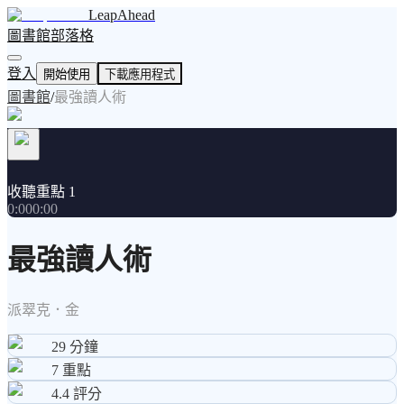
LeapAhead
圖書館
部落格
登入
開始使用
下載應用程式
圖書館
/
最強讀人術
收聽重點 1
0:00
0:00
最強讀人術
派翠克．金
29
分鐘
7
重點
4.4
評分