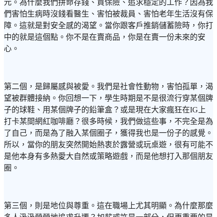
元。為什麼我們拼命存錢、買保險、追求穩定的工作？因為我
們害怕生病時沒錢看醫生、害怕被裁員、害怕老年生活沒有保
障。這就是對安全感的渴望。當你跟客戶推銷儲蓄險時，你打
中的就是這個點。你不是在賣商品，你是在賣一份未來的安
心。
第二個，是歸屬感與被愛。我們是社會性動物，害怕孤單，渴
望被群體接納。你回想一下，學生時期是不是很流行穿某個牌
子的球鞋、用某個牌子的鉛筆盒？或是現在大家瘋狂在IG上
打卡某間網紅咖啡廳？很多時候，我們做這些事，不完全是為
了自己，而是為了融入某個圈子，獲得我也是一份子的感覺。
所以，當你的朋友突然開始熱衷於露營或玩桌遊，很有可能不
是他本身有多熱愛大自然或策略遊戲，而是他想打入那個朋友
圈。
第三個，則是地位與尊重。這在職場上尤其明顯。為什麼那麼