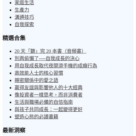
家庭生活
生產力
溝通技巧
自我探索
精選合集
20 天「聽」完 20 本書（音頻書）
別再偷懶了──自我成長的決心
用自我成長取代夜間滑手機的成癮行為
高效能人士的核心習慣
親密關係中的愛之語
贏得友誼與影響他人的十大經典
像投資者一樣思考，而非消費者
生活與職場必備的自信指南
與孩子共同成長：一起變得更好
塑造心態的必讀書籍
最新洞察