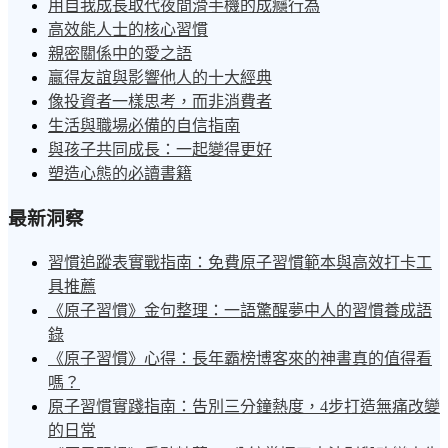
用自我成長取代夜間滑手機的成癮行為
高效能人士的核心習慣
親密關係中的愛之語
贏得友誼與影響他人的十大經典
像投資者一樣思考，而非消費者
生活與職場必備的自信指南
與孩子共同成長：一起變得更好
塑造心態的必讀書籍
最新洞察
習慣追蹤表實戰指南：免費原子習慣範本與高效打卡工
具推薦
《原子習慣》金句整理：一語驚醒夢中人的習慣養成語
錄
《原子習慣》心得：長年霸榜博客來的神書真的值得看
嗎？
原子習慣實踐指南：告別三分鐘熱度，4步打造無痛改變
的日常