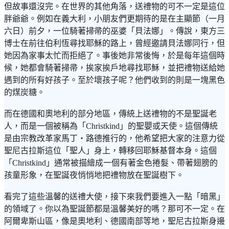
但故事還沒完。在世界的其他角落，送禮物的可不一定是這位
胖爺爺。例如在義大利，小朋友們更期待的是在主顯節（一月
六日）前夕，一位騎著掃帚的巫婆「貝法娜」。傳說，東方三
博士在前往伯利恆尋找耶穌的路上，曾經邀請貝法娜同行，但
她因為家事太忙而拒絕了。事後她非常後悔，於是每年這個時
候，她都會騎著掃帚，挨家挨戶地尋找耶穌，並把禮物送給她
遇到的所有好孩子。至於壞孩子呢？他們收到的則是一塊黑色
的煤炭糖。
而在德國和奧地利的部分地區，傳統上送禮物的不是聖誕老
人，而是一個被稱為「Christkind」的聖嬰或天使。這個傳統
是由宗教改革家馬丁・路德推行的，他希望把大家的注意力從
聖尼古拉斯這位「聖人」身上，轉移回耶穌基督本身。這個
「Christkind」通常被描繪成一個有著金色捲髮、帶著翅膀的
孩童形象，在聖誕夜悄悄地把禮物放在聖誕樹下。
看完了這些溫馨的送禮大使，接下來我們要進入一點「暗黑」
的領域了。你以為聖誕節都是溫馨美好的嗎？那可不一定。在
阿爾卑斯山區，像是奧地利、德國南部等地，聖尼古拉斯身邊