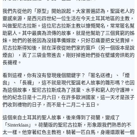
我們先從他的「原型」開始說起。大家普遍認為，聖誕老人的
靈感來源，是西元四世紀一位生活在今天土耳其地區的主教，
叫做聖尼古拉斯。這位尼古拉斯主教以慷慨聞名，常常匿名幫
助窮人。其中最廣為流傳的故事，就是他幫助了三個貧窮的姊
妹。她們的爸爸因為沒錢準備嫁妝，只好忍痛要把女兒賣掉。
尼古拉斯得知後，就在深夜從她們家的窗戶（另一個版本是說
煙囪），丟了三袋金幣進去，剛好掉進她們掛在壁爐旁烘乾的
長襪裡。
看到這裡，你有沒有發現幾個關鍵字？「匿名送禮」、「煙
囪」、「長襪」，這不就是現代聖誕老人故事的雛形嗎？也因
為這個故事，聖尼古拉斯成為了孩童、水手和窮人的守護神。
他的紀念日是十二月六日，在許多歐洲國家，這一天才是孩子
們收到禮物的日子，而不是十二月二十五日。
這個來自土耳其的聖人故事，後來傳到了荷蘭，變成了
「Sinterklaas」。荷蘭版的聖尼古拉斯，形象跟我們熟悉的不
太一樣。他穿著紅色主教袍，騎著一匹白馬，身邊還跟著一個