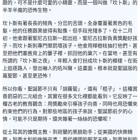
跟的，可不是什麼可愛的小精靈，而是一個叫做「坎卜斯」的
半羊半魔的恐怖生物。
坎卜斯有著長長的犄角、分岔的舌頭，全身覆蓋著黑色的毛
髮。他的任務跟黑彼得有點像，但手段兇殘多了。在十二月
初，他會跟著聖尼古拉斯一起出巡，聖尼古拉斯負責獎勵好孩
子，而坎卜斯則專門懲罰壞孩子。他會用樺樹枝抽打他們，甚
至把他們塞進背上的簍子裡，抓回他的巢穴。在當地，甚至有
所謂的「坎卜斯之夜」，年輕人會打扮成坎卜斯的模樣，在街
上追逐路人，發出嚇人的吼叫聲。這畫面，根本就是聖誕版的
萬聖節，甚至更恐怖！
所以你看，聖誕節不只有「胡蘿蔔」，還有「棍子」。這種賞
善罰惡的二元組合，其實在很多文化裡都能看到。它反映了一
種古老的教育觀念：用獎勵來引導孩子向善，同時也用恐懼來
約束他們的行為。對那些地區的孩子來說，聖誕節前夕的心
情，可能不只是期待，還夾雜著一絲絲的恐懼呢！
從土耳其的慷慨主教，到荷蘭的黑臉助手；從美國的快樂精
靈，到義大利的後悔巫婆；再從德國的聖潔天使，到奧地利的