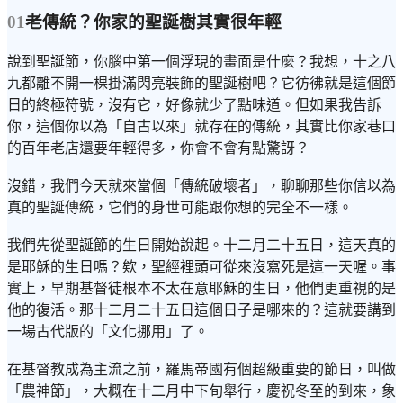
01
老傳統？你家的聖誕樹其實很年輕
說到聖誕節，你腦中第一個浮現的畫面是什麼？我想，十之八
九都離不開一棵掛滿閃亮裝飾的聖誕樹吧？它彷彿就是這個節
日的終極符號，沒有它，好像就少了點味道。但如果我告訴
你，這個你以為「自古以來」就存在的傳統，其實比你家巷口
的百年老店還要年輕得多，你會不會有點驚訝？
沒錯，我們今天就來當個「傳統破壞者」，聊聊那些你信以為
真的聖誕傳統，它們的身世可能跟你想的完全不一樣。
我們先從聖誕節的生日開始說起。十二月二十五日，這天真的
是耶穌的生日嗎？欸，聖經裡頭可從來沒寫死是這一天喔。事
實上，早期基督徒根本不太在意耶穌的生日，他們更重視的是
他的復活。那十二月二十五日這個日子是哪來的？這就要講到
一場古代版的「文化挪用」了。
在基督教成為主流之前，羅馬帝國有個超級重要的節日，叫做
「農神節」，大概在十二月中下旬舉行，慶祝冬至的到來，象