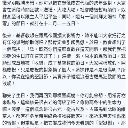
徵光明戰勝黑暗。你可以把它想像成古代版的跨年派對，大家
會在這段時間狂歡、送禮、大吃大喝，社會階級暫時顛倒，奴
隸甚至可以跟主人平起平坐。同時，還有一個崇拜太陽神「索
爾」的節日，就訂在十二月二十五日。
後來，基督教想在羅馬帝國擴大影響力，總不能叫大家把行之
有年的派對給取消吧？那肯定會引起民怨。於是，教會想出了
一個高招：「欸，既然你們這麼喜歡在這天開趴，那我們就把
耶穌的生日訂在這天好了！」這樣一來，原本的異教節日，就
順理成章地被「收編」成了基督教的節日。大家照樣放假、照
樣慶祝，只是慶祝的對象換了個人。這操作是不是很高明？所
以，你現在過的聖誕節，其實骨子裡還流著古羅馬狂歡節的血
液呢！
聊完了生日，我們再回到那棵聖誕樹。你可能會想，用常青樹
來裝飾，這總該是很古老的傳統了吧？象徵寒冬中的生命力
嘛。沒錯，這個概念是很古老，從古埃及、古羅馬到北歐的維
京人，都有在冬至時用綠色植物裝飾家裡，來祈求春天快點來
的習俗。但重點是，把它變成我們今天看到的「聖誕樹」，那