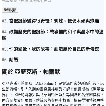
完整摘要正在應用程式中等您
繼續閱讀
03
. 當聖誕節變得很奇怪：蜘蛛、便便木頭與炸雞
04
. 改變歷史的聖誕節：戰壕裡的和平與墨水中的溫
暖
05
. 你的聖誕，我的故事：創造屬於自己的新傳統
06
. 結語
關於 亞歷克斯・帕爾默
亞歷克斯・帕爾默（Alex Palmer）是資深作家與新聞記者，以
生動流暢、引人入勝的書寫風格廣受好評。他長期為《浮華世
界》、《紐約時報》與《華爾街日報》等國際知名媒體撰稿，
內容涵蓋文化現象、傳統習俗與歷史故事，擅長從獨特視角挖