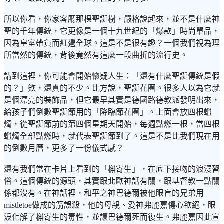
所以你看，你家客廳那棵聖誕樹，嚴格說起來，並不是什麼神
聖的千年傳統，它更像是一個十九世紀的「爆款」時尚單品，
因為皇室帶貨而紅遍全球。這是不是很有趣？一個我們視為理
所當然的傳統，背後竟然有這麼一段曲折的流行史。
講到這裡，你可能會開始懷疑人生：「還有什麼聖誕傳統是假
的？」欸，還真的不少。比方說，聖誕花圈。很多人以為它就
是個漂亮的裝飾品，但它最早其實是德國路德教派發明出來，
給孩子們倒數聖誕節用的「降臨節花圈」。上面會放四根蠟
燭，從聖誕節前的第四個星期天開始，每週點燃一根，當四根
蠟燭全部點燃時，就代表聖誕節到了。這是不是比我們現在用
的倒數月曆，更多了一份儀式感？
還有我們常在卡片上看到的「槲寄生」，在底下接吻的浪漫習
俗。這個傳統的源頭，其實跟北歐神話有關，跟基督教一點關
係都沒有。在神話裡，和平之神巴德爾被他眼盲的兄弟用
mistletoe做成的箭誤殺，他的母親、愛神弗麗嘉傷心欲絕，眼
淚化解了槲寄生的毒性，並讓巴德爾死而復生。弗麗嘉因此宣