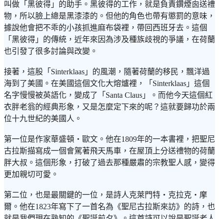
叫做「黑彼得」的助手。黑彼得的工作，就是負責鑽煙囪送禮
物，所以臉上總是黑漆漆的。但他的角色也帶有懲罰的意味，
據說他會把不乖的小孩抓進麻布袋裡，帶回西班牙去。這個
「黑彼得」的傳統，近年來因為涉及種族歧視的爭議，在荷蘭
也引發了很多討論與改變。
接著，這股「Sinterklaas」的風潮，隨著荷蘭的移民，飄洋過
海到了美國。在美國這個文化大熔爐裡，「Sinterklaas」這個
名字慢慢被英語化，變成了「Santa Claus」。而他今天這個紅
衣胖老翁的經典形象，又是怎麼定下來的呢？這就要歸功於兩
位十九世紀的美國人。
第一位是作家華盛頓・歐文。他在1809年的一本書裡，把聖尼
古拉斯描寫成一個會駕著飛天馬車，在屋頂上分送禮物的荷蘭
胖大叔。這個形象，打破了過去那種嚴肅的宗教聖人感，變得
更加親切可愛。
第二位，也是最關鍵的一位，是詩人克萊門特・克拉克・摩
爾。他在1823年寫下了一首名為《聖尼古拉斯來訪》的詩，也
就是我們現在熟知的《聖誕前夕》。這首詩可以說是聖誕老人