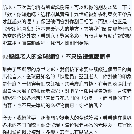
所以，下次當你再看到聖誕樹時，可以跟你的朋友炫耀一下：
「欸，你知道嗎？這棵樹其實是十九世紀被維多利亞女王帶貨
才紅起來的喔！」保證他們會對你刮目相看。而這，也正是
《聖誕地圖集》這本書最迷人的地方，它讓我們剝開那些習以
為常的傳統外衣，看到底下豐富多彩、有時甚至有點荒謬的歷
史真相。而這趟旅程，我們才剛剛開始呢！
02
聖誕老人的全球護照，不只送禮這麼簡單
聊完了聖誕節的身世之謎，我們接下來要來談談這個節日的首
席代言人、全球最知名的「快遞員」聖誕老人。你對他的印象
是什麼？一個穿著紅衣紅褲、駕著麋鹿雪橇、有著圓滾滾肚子
跟白色大鬍子的和藹老爺爺，對吧？但如果我告訴你，這位老
爺爺在全球各地可是有著五花八門的「分身」，而且他的工作
內容，也不只是單純的送禮物而已，你相信嗎？
今天，我們就要一起翻開聖誕老人的全球護照，看看他在世界
各地的不同面貌。你會發現，這位我們熟悉的老朋友，其實比
你想像的還要複雜、多變，甚至…有點嚇人。