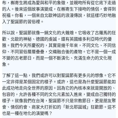
布，槲寄生將成為愛與和平的象徵，並親吻所有從它底下走過
的人。後來這個故事演變成，在槲寄生下接吻的情侶，會得到
祝福。你看，一個來自北歐神話的浪漫傳說，就這樣巧妙地融
入了聖誕節的習俗裡。
所以說，聖誕節就像一鍋文化的大雜燴。它吸收了古羅馬的狂
歡、北歐的神秘、德國的虔誠，還有英國維多利亞時代的優
雅。我們今天所慶祝的，其實是幾千年來，不同文化、不同信
仰、不同習俗層層疊疊，交織融合後的產物。它不是一個一成
不變的古老節日，而是一個不斷演化、充滿生命力的文化現
象。
了解了這一點，我們或許可以對聖誕節有更多元的想像。它不
一定非得是某個固定的樣子。或許，這也是為什麼聖誕節能如
此成功地走向全世界的原因。因為它的內核本來就是開放的、
包容的，允許各種不同的文化元素加入進來，變成自己獨特的
樣子。就像我們在台灣，聖誕節不只是宗教節日，更是朋友聚
會、情侶約會、商家大打折扣的「新北耶誕城」狂歡節。這不
也是一種在地化的演變嗎？