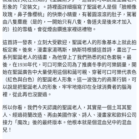
形象的「定裝文」。詩裡面詳細描寫了聖誕老人是個「臉頰像
玫瑰，鼻子像櫻桃」的快樂小精靈，有著圓滾滾的肚子，駕著
由八隻麋鹿（是的，一開始只有八隻，魯道夫是後來才加入
的）拉的雪橇，會從煙囪鑽進家裡送禮物。
這首詩一發表，立刻大受歡迎，聖誕老人的形象基本上就此拍
板定案。後來，漫畫家湯瑪斯・納斯特根據這首詩，畫出了一
系列聖誕老人的插畫，為他穿上了我們熟悉的紅色套裝。最
後，在1930年代，可口可樂公司為了推廣冬季的可樂銷量，開
始在聖誕廣告中大量使用這個和藹可親、穿著可口可樂代表色
（紅色與白色）的聖誕老人形象。這一波強力的商業行銷，可
以說是把聖誕老人的形象，牢牢地烙印在全球消費者的腦海
裡，從此再也沒變過。
所以你看，我們今天認識的聖誕老人，其實是一個土耳其聖
人、經過荷蘭改造、再由美國作家、詩人、漫畫家和飲料公司
接力「魔改」後的最終版本。他根本就是個混血兒中的混血
兒！