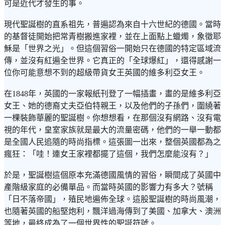
可是近代才發生的事。
現代聖誕樹的直系祖先，普遍認為來自十六世紀的德國。當時
的基督徒開始把常青樹搬進家裡，並在上面點上蠟燭，象徵耶
穌是「世界之光」。但這個習俗一開始只在德國的特定區域流
傳，並沒有紅遍全世界。它真正的「全球爆紅」，還得感謝一
位你可能意想不到的超級帶貨女王英國的維多利亞女王。
在1848年，英國的一家報紙刊登了一幅插畫，畫的是維多利亞
女王、她的德裔丈夫亞伯特親王，以及他們的子孫們，圍繞著
一棵裝飾華麗的聖誕樹。你想想看，在那個沒有網路、沒有電
視的年代，皇室家族就是最大的流量密碼，他們的一舉一動都
是全國人民追隨的時尚指標。這張圖一出來，整個英國都為之
瘋狂：「哇！連女王家裡都擺了這個，我們怎麼能沒有？」
於是，聖誕樹這個原本充滿德國風情的習俗，瞬間成了英國中
產階級家庭的必備單品。而當時英國的影響力有多大？號稱
「日不落帝國」，殖民地遍佈全球。這股聖誕樹的時尚風潮，
也隨著英國的船堅炮利，飄洋過海傳到了美國、加拿大、澳洲
等地，最終成為了一個世界性的聖誕符號。