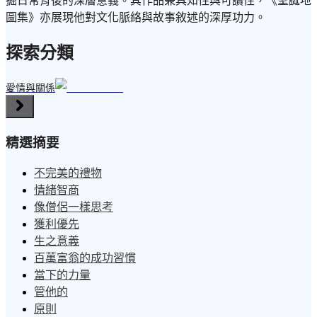
掘日常背後的深層意義。其作品兼具知性與可讀性，《聖誕地
圖集》亦展現他對文化脈絡與故事敘述的深厚功力。
探索分類
愛情與關係
精選摘要
不完美的禮物
情緒智商
像僧侶一樣思考
獲利優先
生之意義
百萬富翁的成功習慣
當下的力量
管他的
原則