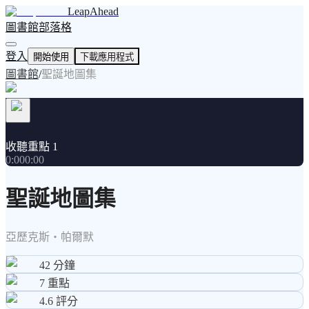
LeapAhead
圖書館
部落格
登入
開始使用
下載應用程式
圖書館
/
聖誕地圖集
收聽重點 1
0:00
0:00
聖誕地圖集
亞歷克斯・帕爾默
42
分鐘
7
重點
4.6
評分