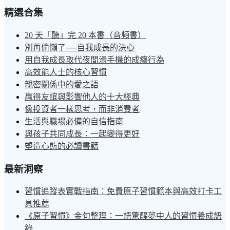
精選合集
20 天「聽」完 20 本書（音頻書）
別再偷懶了──自我成長的決心
用自我成長取代夜間滑手機的成癮行為
高效能人士的核心習慣
親密關係中的愛之語
贏得友誼與影響他人的十大經典
像投資者一樣思考，而非消費者
生活與職場必備的自信指南
與孩子共同成長：一起變得更好
塑造心態的必讀書籍
最新洞察
習慣追蹤表實戰指南：免費原子習慣範本與高效打卡工
具推薦
《原子習慣》金句整理：一語驚醒夢中人的習慣養成語
錄