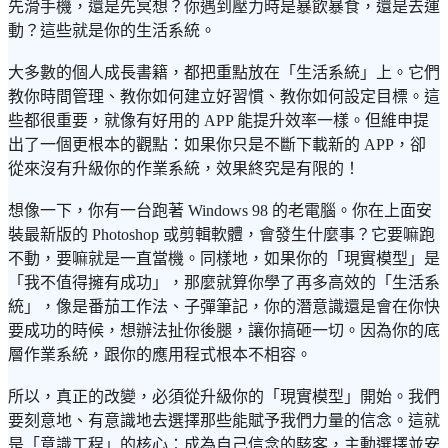
先滑手機，還是先冥想？你遇到壓力時是暴飲暴食，還是去運
動？這些就是你的生活系統。
大多數的個人成長書籍，都把重點放在「生活系統」上。它們
教你時間管理、教你如何建立好習慣、教你如何設定目標。這
些都很重要，就像有好用的 APP 能提升效率一樣。但維申提
出了一個更根本的觀點：如果你只是不斷下載新的 APP，卻
從來沒有升級你的作業系統，效果終究是有限的！
想像一下，你有一台跑著 Windows 98 的老電腦。你在上面安
裝最新版的 Photoshop 或剪輯軟體，會發生什麼事？它要嘛跑
不動，要嘛就是一直當機。同樣地，如果你的「現實模型」是
「我不值得擁有成功」，那麼就算你學了再多高效的「生活系
統」，像是番茄工作法、子彈筆記，你的潛意識還是會在你快
要成功的時候，想辦法扯你後腿，讓你搞砸一切。因為你的底
層作業系統，跟你的應用程式根本不相容。
所以，真正的改變，必須從升級你的「現實模型」開始。我們
要刻意地、有意識地去選擇那些能賦予我們力量的信念。這就
是「意識工程」的核心：成為自己信念的駭客，主動選擇並安