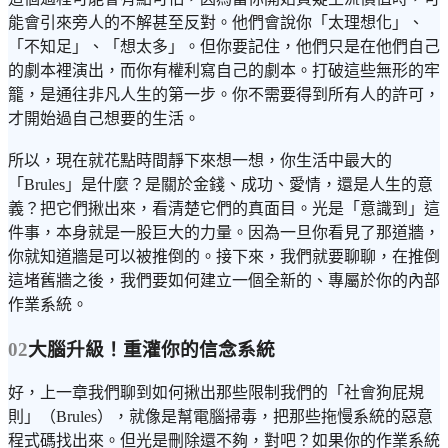
能會引來旁人的不解甚至反對。他們會說你「太理想化」、
「不知足」、「想太多」。但你要記住，他們只是在他們自己
的劇本裡演出，而你有權利寫自己的劇本。打破這些無形的牢
籠，是通往非凡人生的第一步。你不需要得到所有人的許可，
才開始過自己想要的生活。
所以，現在就花點時間靜下來想一想，你生活中最大的
「Brules」是什麼？是關於金錢、成功、愛情，還是人生的意
義？把它們揪出來，看清楚它們的真面目。光是「意識到」這
件事，本身就是一股巨大的力量。因為一旦你看見了那道牆，
你就知道牆是可以被推倒的。接下來，我們就要聊聊，在推倒
這堵舊牆之後，我們要如何建立一個全新的、專屬於你的內部
作業系統。
02
大腦升級！重灌你的信念系統
好，上一章我們聊到如何揪出那些限制我們的「社會狗屁規
則」（Brules），就像是幫電腦掃毒，把那些拖慢系統的惡意
程式碼找出來。但光是刪除還不夠，對吧？如果你的作業系統