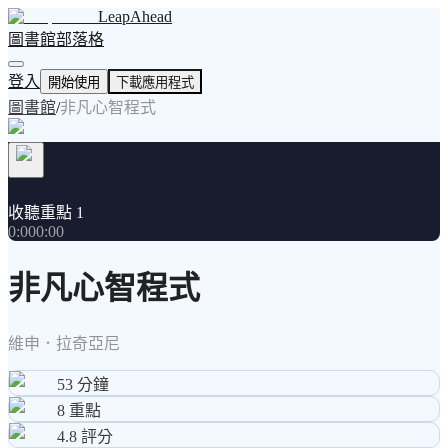
LeapAhead
圖書館
部落格
登入
開始使用
下載應用程式
圖書館
/
非凡心智程式
收聽重點 1
0:00
0:00
非凡心智程式
維申．拉奇亞尼
53
分鐘
8
重點
4.8
評分