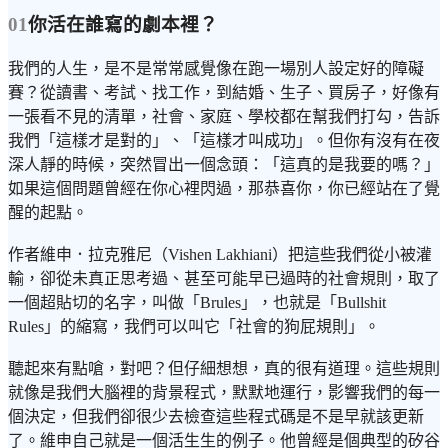
01
你活在誰寫的劇本裡？
我們的人生，是不是常常感覺像在跑一場別人設定好的障礙
賽？從讀書、考試、找工作，到結婚、生子、買房子，好像有
一張看不見的清單，社會、家庭、學校都在幫我們打勾，告訴
我們「這樣才是對的」、「這樣才叫成功」。但你有沒有在夜
深人靜的時候，突然冒出一個念頭：「這真的是我要的嗎？」
如果這個問題曾經在你心裡閃過，那恭喜你，你已經站在了覺
醒的起點。
作者維申．拉克雅尼（Vishen Lakhiani）把這些我們從小被灌
輸，卻從未真正思考過、甚至可能早已過時的社會規則，取了
一個超貼切的名字，叫做「Brules」，也就是「Bullshit
Rules」的縮寫，我們可以叫它「社會的狗屁規則」。
聽起來有點嗆，對吧？但仔細想想，真的很有道理。這些規則
就像是我們大腦裡的背景程式，默默地運行，影響我們的每一
個決定，但我們卻很少去檢查這些程式碼是不是早就該更新
了。維申自己就是一個活生生的例子。他曾經是個典型的矽谷