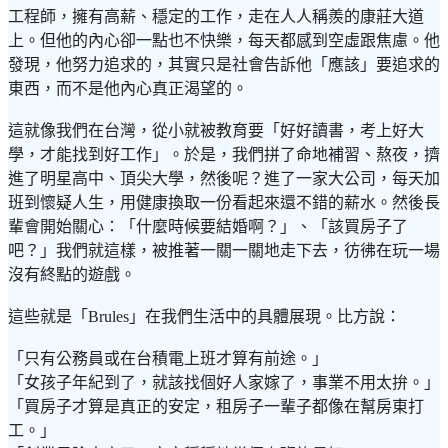
工程師，擁有高薪、穩定的工作，走在人人稱羨的康莊大道
上。但他的內心卻一點也不快樂，每天都感到空虛跟焦慮。他
發現，他努力追求的，其實只是社會告訴他「應該」要追求的
東西，而不是他內心真正渴望的。
這就像我們在台灣，從小就被教育要「好好讀書，考上好大
學，才能找到好工作」。於是，我們拼了命地補習、熬夜，擠
進了明星高中、頂尖大學，然後呢？進了一家大公司，每天加
班到懷疑人生，用健康換取一份看起來還不錯的薪水。然後長
輩會開始關心：「什麼時候要結婚啊？」、「該買房子了
吧？」我們就這樣，被推著一關一關地走下去，彷彿在玩一場
沒有終點的遊戲。
這些就是「Brules」在我們生活中的具體展現。比方說：
「只有公務員或在台積電上班才算有前途。」
「女孩子年紀到了，就該找個好人家嫁了，事業不用太拚。」
「買房子才算是真正的安定，租房子一輩子都像在幫房東打
工。」