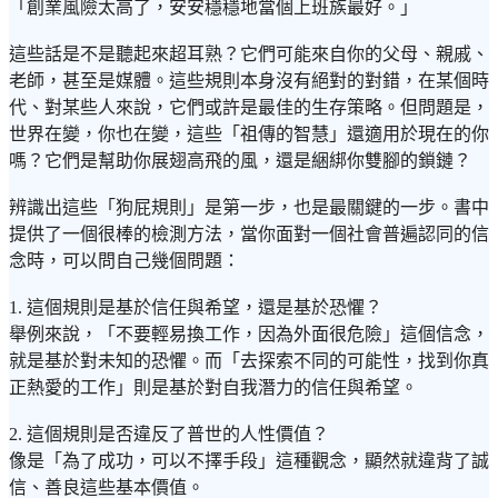
「創業風險太高了，安安穩穩地當個上班族最好。」
這些話是不是聽起來超耳熟？它們可能來自你的父母、親戚、
老師，甚至是媒體。這些規則本身沒有絕對的對錯，在某個時
代、對某些人來說，它們或許是最佳的生存策略。但問題是，
世界在變，你也在變，這些「祖傳的智慧」還適用於現在的你
嗎？它們是幫助你展翅高飛的風，還是綑綁你雙腳的鎖鏈？
辨識出這些「狗屁規則」是第一步，也是最關鍵的一步。書中
提供了一個很棒的檢測方法，當你面對一個社會普遍認同的信
念時，可以問自己幾個問題：
1. 這個規則是基於信任與希望，還是基於恐懼？
舉例來說，「不要輕易換工作，因為外面很危險」這個信念，
就是基於對未知的恐懼。而「去探索不同的可能性，找到你真
正熱愛的工作」則是基於對自我潛力的信任與希望。
2. 這個規則是否違反了普世的人性價值？
像是「為了成功，可以不擇手段」這種觀念，顯然就違背了誠
信、善良這些基本價值。