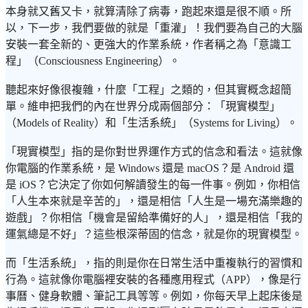
本身就又舊又卡，就算清除了病毒，跑起來還是很不順。所
以，下一步，我們要做的就是「重灌」！我們要為自己的大腦
安裝一套全新的、更強大的作業系統，作者稱之為「意識工
程」（Consciousness Engineering）。
聽起來好像很複雜，什麼「工程」之類的，但其實概念超簡
單。維申把我們的內在世界分成兩個部分：「現實模型」
（Models of Reality）和「生活系統」（Systems for Living）。
「現實模型」指的是你對世界運作方式的信念和看法。這就像
你電腦的作業系統，是 Windows 還是 macOS？是 Android 還
是 iOS？它決定了你如何解讀發生的每一件事。例如，你相信
「人生本來就是辛苦的」，還是相信「人生是一場充滿樂趣的
遊戲」？你相信「機會是留給準備好的人」，還是相信「我的
運氣總是不好」？這些根深蒂固的信念，就是你的現實模型。
而「生活系統」，指的則是你在日常生活中重複執行的習慣和
行為。這就像你電腦裡安裝的各種應用程式（APP），像是行
事曆、健身軟體、筆記工具等等。例如，你每天早上起床後是