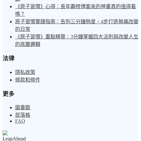
《原子習慣》心得：長年霸榜博客來的神書真的值得看
嗎？
原子習慣實踐指南：告別三分鐘熱度，4步打造無痛改變
的日常
《原子習慣》重點精華：3分鐘掌握四大法則與改變人生
的底層邏輯
法律
隱私政策
條款和條件
更多
圖書館
部落格
FAQ
LeapAhead