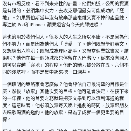
沒有市場反應、看不到未來性的計畫。他們知道，公司的資源
是有限的，必須集中火力，去攻克那個最有可能成功的「窪
地」。如果賈伯斯當年沒有放棄那些複雜又賣不掉的產品線，
專注於iPod和iPhone，蘋果還會有今天的輝煌嗎？
這也適用於我們個人。很多人的人生之所以平庸，不是因為他
們不努力，而是因為他們太「博愛」了。他們既想學好英文，
又想練出六塊肌；既想成為理財高手，又想當個業餘畫家。結
果呢？他們在每一個領域都只停留在入門階段，從來沒有深入
到可以穿越「窪地」的程度。他們的精力被分散在五、六個不
同的淺坑裡，而不是集中起來挖一口深井。
一個聰明的策略家會怎麼做？他會評估自己最渴望的目標是什
麼，然後「放棄」其他次要的目標。他可能會決定，在接下來
的一年裡，他的首要之務就是把英文學到可以流利溝通的程
度。這意味著，他必須放棄每天晚上追劇的時間，放棄跟朋友
去唱歌喝酒的邀約。他的放棄，是為了成就一個更重要的目
標。