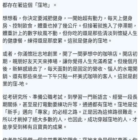
都存在著這個「窪地」。
想想看，你決定要減肥健身，一開始超有動力，每天上健身
房、控制飲食，體重也掉了幾公斤。但接著就進入了停滯期，
體重計上的數字紋風不動，但你吃的還是那些清淡到懷疑人生
的健康餐，練得還是那麼累。這就是健身的窪地。
或者，你滿懷壯志地創業，開了一間夢想中的咖啡店。開店初
期，親朋好友天天來捧場，讓你覺得人生充滿希望。但幾個月
後，新鮮感過去了，每天面對的是固定的營收、惱人的水電開
銷、還有那些來坐一下午只點一杯美式咖啡的客人。這就是創
業的窪-地。
從考研究所、準備公職考試，到學習一門新語言、經營一段長
期關係，甚至是打電動要練功升等，通通都有窪地。窪地是從
「新手」邁向「專家」的必經之路。正是因為這條路很難走，
所以才刷掉了絕大多數的人，也因此，成功穿越窪地的人，才
能享受到稀有且寶貴的成果。