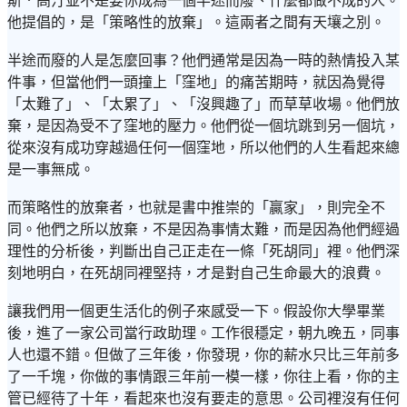
斯．高汀並不是要你成為一個半途而廢、什麼都做不成的人。
他提倡的，是「策略性的放棄」。這兩者之間有天壤之別。
半途而廢的人是怎麼回事？他們通常是因為一時的熱情投入某
件事，但當他們一頭撞上「窪地」的痛苦期時，就因為覺得
「太難了」、「太累了」、「沒興趣了」而草草收場。他們放
棄，是因為受不了窪地的壓力。他們從一個坑跳到另一個坑，
從來沒有成功穿越過任何一個窪地，所以他們的人生看起來總
是一事無成。
而策略性的放棄者，也就是書中推崇的「贏家」，則完全不
同。他們之所以放棄，不是因為事情太難，而是因為他們經過
理性的分析後，判斷出自己正走在一條「死胡同」裡。他們深
刻地明白，在死胡同裡堅持，才是對自己生命最大的浪費。
讓我們用一個更生活化的例子來感受一下。假設你大學畢業
後，進了一家公司當行政助理。工作很穩定，朝九晚五，同事
人也還不錯。但做了三年後，你發現，你的薪水只比三年前多
了一千塊，你做的事情跟三年前一模一樣，你往上看，你的主
管已經待了十年，看起來也沒有要走的意思。公司裡沒有任何