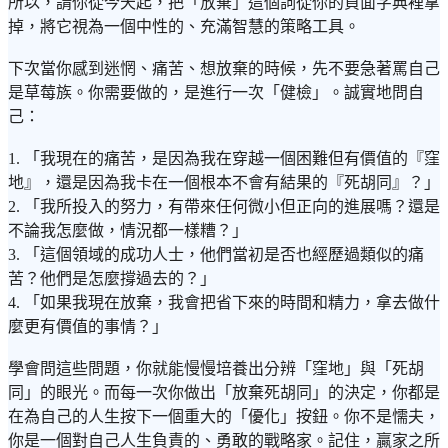
所以，請你從今天起，把「放棄」這個詞從你的負面字典裡拿
掉，將它視為一個中性的、充滿智慧的策略工具。
下次當你感到迷惘、痛苦、想放棄的時候，先不要急著罵自己
是草莓族。你需要做的，是進行一次「健檢」。誠實地問自
己：
1. 「我現在的痛苦，是因為我在穿越一個困難但有價值的『窪
地』，還是因為我卡在一個根本不會有結果的『死胡同』？」
2. 「我所投入的努力，有帶來任何微小但正向的進展嗎？還是
不論我怎麼做，情況都一樣糟？」
3. 「這個領域的成功人士，他們當初是否也經歷過類似的痛
苦？他們是怎麼撐過去的？」
4. 「如果我現在放棄，我會把省下來的時間和精力，拿去做什
麼更有價值的事情？」
學會問這些問題，你就能慢慢培養出分辨「窪地」與「死胡
同」的眼光。而每一次你做出「放棄死胡同」的決定，你都是
在為自己的人生按下一個重大的「優化」按鈕。你不是懦夫，
你是一個對自己人生負責的、勇敢的戰略家。記住，贏家之所