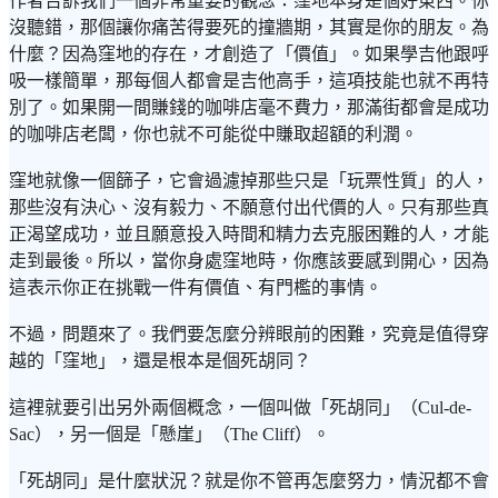
作者告訴我們一個非常重要的觀念：窪地本身是個好東西。你
沒聽錯，那個讓你痛苦得要死的撞牆期，其實是你的朋友。為
什麼？因為窪地的存在，才創造了「價值」。如果學吉他跟呼
吸一樣簡單，那每個人都會是吉他高手，這項技能也就不再特
別了。如果開一間賺錢的咖啡店毫不費力，那滿街都會是成功
的咖啡店老闆，你也就不可能從中賺取超額的利潤。
窪地就像一個篩子，它會過濾掉那些只是「玩票性質」的人，
那些沒有決心、沒有毅力、不願意付出代價的人。只有那些真
正渴望成功，並且願意投入時間和精力去克服困難的人，才能
走到最後。所以，當你身處窪地時，你應該要感到開心，因為
這表示你正在挑戰一件有價值、有門檻的事情。
不過，問題來了。我們要怎麼分辨眼前的困難，究竟是值得穿
越的「窪地」，還是根本是個死胡同？
這裡就要引出另外兩個概念，一個叫做「死胡同」（Cul-de-
Sac），另一個是「懸崖」（The Cliff）。
「死胡同」是什麼狀況？就是你不管再怎麼努力，情況都不會