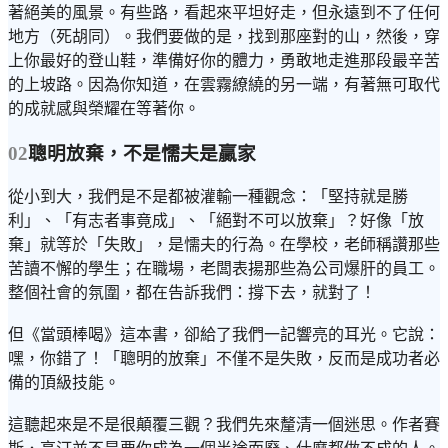
著絕美的風景。有些路，看起來平坦好走，但永遠到不了任何
地方（死胡同）。我們要做的是，找到那座對的山，然後，穿
上你最好的登山鞋，準備好你的體力，勇敢地走進那段最辛苦
的上坡路。因為你知道，在雲霧繚繞的另一端，有著無可取代
的成就感與榮耀在等著你。
02
聰明放棄，不是懦夫是贏家
從小到大，我們是不是都被灌輸一種觀念：「堅持就是勝
利」、「有志者事竟成」、「絕對不可以放棄」？好像「放
棄」就等於「失敗」，是懦夫的行為。在學校，老師稱讚那些
苦讀不懈的學生；在職場，老闆表揚那些為公司爆肝的員工。
整個社會的氛圍，都在告訴我們：撐下去，就對了！
但《當頭棒喝》這本書，卻給了我們一記響亮的耳光。它說：
嘿，你錯了！「聰明的放棄」不僅不是失敗，反而是成功者必
備的頂級技能。
這聽起來是不是很顛覆三觀？我們先來釐清一個迷思。作者賽