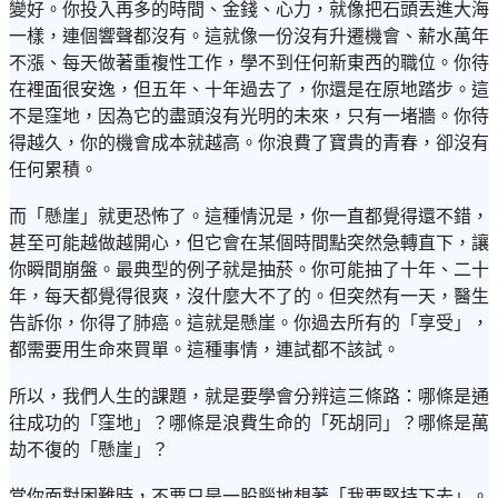
變好。你投入再多的時間、金錢、心力，就像把石頭丟進大海
一樣，連個響聲都沒有。這就像一份沒有升遷機會、薪水萬年
不漲、每天做著重複性工作，學不到任何新東西的職位。你待
在裡面很安逸，但五年、十年過去了，你還是在原地踏步。這
不是窪地，因為它的盡頭沒有光明的未來，只有一堵牆。你待
得越久，你的機會成本就越高。你浪費了寶貴的青春，卻沒有
任何累積。
而「懸崖」就更恐怖了。這種情況是，你一直都覺得還不錯，
甚至可能越做越開心，但它會在某個時間點突然急轉直下，讓
你瞬間崩盤。最典型的例子就是抽菸。你可能抽了十年、二十
年，每天都覺得很爽，沒什麼大不了的。但突然有一天，醫生
告訴你，你得了肺癌。這就是懸崖。你過去所有的「享受」，
都需要用生命來買單。這種事情，連試都不該試。
所以，我們人生的課題，就是要學會分辨這三條路：哪條是通
往成功的「窪地」？哪條是浪費生命的「死胡同」？哪條是萬
劫不復的「懸崖」？
當你面對困難時，不要只是一股腦地想著「我要堅持下去」。