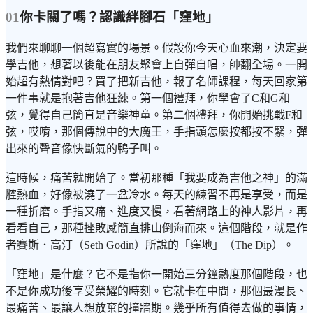
01
你卡關了嗎？認識絆腳石「窪地」
我們來聊聊一個超寫實的場景。假設你今天心血來潮，決定要
學吉他，想著以後能在朋友聚會上自彈自唱，帥翻全場。一開
始超有熱情對吧？買了把新吉他，報了名師課程，每天回家第
一件事就是抱著吉他狂練。第一個禮拜，你學會了C和G和
弦，覺得自己簡直是音樂神童。第二個禮拜，你開始挑戰F和
弦，哎唷，那個傳說中的大魔王，手指頭怎麼按都按不緊，彈
出來的聲音像快斷氣的鴨子叫。
這時候，痛苦就開始了。當初那種「我要成為吉他之神」的滿
腔熱血，好像被澆了一盆冷水。每天的練習不再是享受，而是
一種折磨。手指又痛、進度又慢，看著網路上的神人影片，再
看看自己，那種挫敗感簡直排山倒海而來。這個階段，就是作
者賽斯．高汀（Seth Godin）所說的「窪地」（The Dip）。
「窪地」是什麼？它不是指你一開始三分鐘熱度那個階段，也
不是你成功後享受榮耀的時刻。它就卡在中間，那個最漫長、
最痛苦、最讓人想放棄的撞牆期。幾乎所有值得去做的事情，