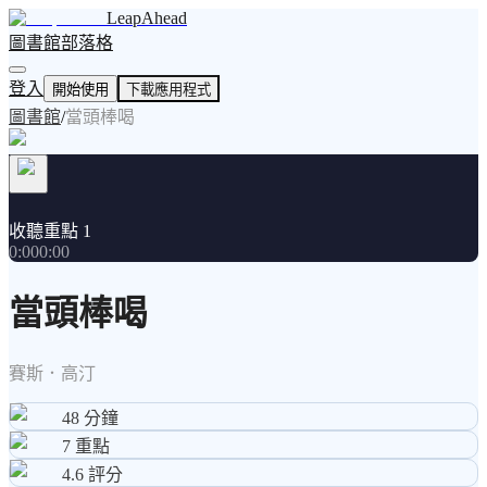
LeapAhead
圖書館
部落格
登入
開始使用
下載應用程式
圖書館
/
當頭棒喝
收聽重點 1
0:00
0:00
當頭棒喝
賽斯．高汀
48
分鐘
7
重點
4.6
評分