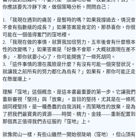
你應該要先冷靜下來，做個策略分析。問問自己：
1. 「我現在遇到的痛苦，是暫時的嗎？如果我撐過去，情況會
不會有指數級的成長？」如果答案是肯定的，那恭喜你，你很
可能在一個值得奮鬥的窪地裡。
2. 「我現在做的事情，就算我加倍努力，五年後會有什麼根本
性的改變嗎？」如果答案是「好像不會耶，大概就跟現在差不
多」，那你就要小心了，你可能開進了一條死胡同。
3. 「這件事情的潛在風險是什麼？有沒有可能一個突發狀況，
就讓我之前所有的努力都化為烏有？」如果有，那你可能正走
在懸崖邊上。
理解「窪地」這個概念，是這本書最重要的第一步。它讓我們
重新審視「堅持」與「放棄」。盲目的堅持，尤其是在一條死
胡同裡堅持，是一種愚蠢的自我消耗。而策略性的放棄，是為
了把我們最寶貴的資源——時間、精力、金錢——重新配置到
那個真正值得我們去征服的「窪地」上。
就像爬山一樣，有些山雖然一開始很陡峭（窪地），但山頂有