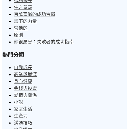
獲利優先
生之意義
百萬富翁的成功習慣
當下的力量
管他的
原則
你很厲害：失敗者的成功指南
熱門分類
自我成長
商業與職涯
身心健康
金錢與投資
愛情與關係
小說
家庭生活
生產力
溝通技巧