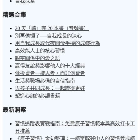
自我探索
精選合集
20 天「聽」完 20 本書（音頻書）
別再偷懶了──自我成長的決心
用自我成長取代夜間滑手機的成癮行為
高效能人士的核心習慣
親密關係中的愛之語
贏得友誼與影響他人的十大經典
像投資者一樣思考，而非消費者
生活與職場必備的自信指南
與孩子共同成長：一起變得更好
塑造心態的必讀書籍
最新洞察
習慣追蹤表實戰指南：免費原子習慣範本與高效打卡工
具推薦
《原子習慣》金句整理：一語驚醒夢中人的習慣養成語