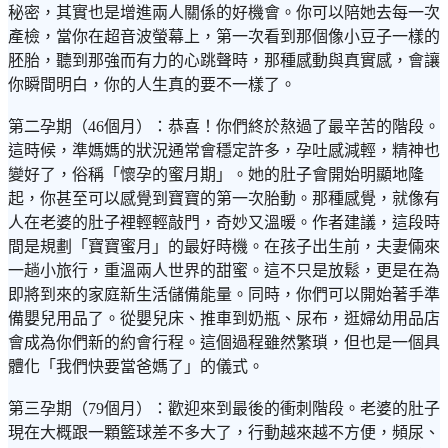
秘密，其實也是增進兩人關係的好機會。你可以陪她去每一次
產檢，當你在超音波螢幕上，第一次看到那個像小豆子一樣的
胚胎，聽到那強而有力的心跳聲時，那種感動與真實感，會讓
你瞬間明白，你的人生真的要不一樣了。
第二孕期（46個月）：恭喜！你們終於熬過了最辛苦的階段。
這時候，準媽媽的狀況通常會穩定許多，孕吐感減輕，精神也
變好了，俗稱「懷孕的蜜月期」。她的肚子會開始明顯地隆
起，你甚至可以感覺到寶寶的第一次胎動。那種感覺，就像有
人在老婆的肚子裡輕輕敲門，奇妙又溫暖。作者建議，這段時
間是規劃「寶寶蜜月」的最好時機。在孩子出生前，夫妻倆來
一趟小旅行，重溫兩人世界的甜蜜。這不只是放鬆，更是在為
即將到來的家庭新生活儲備能量。同時，你們可以開始著手準
備嬰兒用品了。從嬰兒床、推車到奶瓶、尿布，逛婦幼用品店
會成為你們新的約會行程。這個過程雖然繁瑣，但也是一個具
體化「我們快要當爸媽了」的儀式。
第三孕期（79個月）：歡迎來到最後的衝刺階段。老婆的肚子
現在大概跟一顆籃球差不多大了，行動越來越不方便，頻尿、