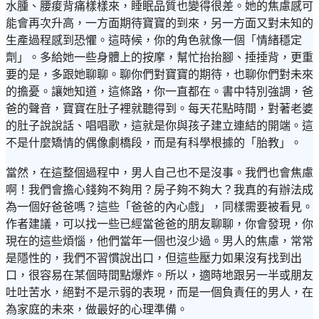
水腫、腰痠背痛樣樣來，睡眠品質也變得很差。她的焦慮感可
能會再次升高，一方面期待寶寶的到來，另一方面又對未知的
生產過程感到恐懼。這時候，你的角色就像一個「情緒穩定
劑」。多給她一些身體上的按摩，幫忙抬抬腳、捶捶背，更重
要的是，多跟她聊聊。聊你們對寶寶的期待，也聊你們對未來
的擔憂。讓她知道，這條路，你一直都在。書中特別強調，爸
爸的聲音，寶寶在肚子裡就聽得到。每天花點時間，對著老婆
的肚子說說話、唱唱歌，這就是你與孩子建立連結的開端。這
不是什麼矯情的偶像劇橋段，而是有科學根據的「胎教」。
當然，在這整個過程中，男人自己也不是沒事。我們也會焦慮
啊！我們會擔心錢夠不夠用？房子夠不夠大？我真的有辦法成
為一個好爸爸嗎？這些「爸爸的內心戲」，同樣需要被看見。
作者建議，可以找一些已經當爸爸的朋友聊聊，你會發現，你
現在的這些煩惱，他們當年一個也沒少過。男人的焦慮，常常
是隱性的，我們不習慣說出口，但這些壓力如果沒有找到出
口，很容易在某個時間點爆炸。所以，適時地跟另一半或朋友
吐吐苦水，絕對不是示弱的表現，而是一個負責任的男人，在
為家庭的未來，做最好的心理準備。