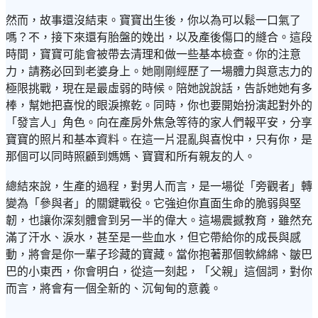
然而，故事還沒結束。寶寶出生後，你以為可以鬆一口氣了
嗎？不，接下來還有胎盤的娩出，以及產後傷口的縫合。這段
時間，寶寶可能會被帶去清理和做一些基本檢查。你的注意
力，請務必回到老婆身上。她剛剛經歷了一場體力與意志力的
極限挑戰，現在是最虛弱的時候。陪她說說話，告訴她她有多
棒，幫她把喜悅的眼淚擦乾。同時，你也要開始扮演起對外的
「發言人」角色。向在產房外焦急等待的家人們報平安，分享
寶寶的照片和基本資料。在這一片混亂與喜悅中，只有你，是
那個可以同時照顧到媽媽、寶寶和所有親友的人。
總結來說，生產的過程，對男人而言，是一場從「旁觀者」轉
變為「參與者」的關鍵戰役。它強迫你直面生命的脆弱與堅
韌，也讓你深刻體會到另一半的偉大。這場震撼教育，雖然充
滿了汗水、淚水，甚至是一些血水，但它帶給你的成長與感
動，將會是你一輩子珍藏的寶藏。當你抱著那個軟綿綿、皺巴
巴的小東西，你會明白，從這一刻起，「父親」這個詞，對你
而言，將會有一個全新的、沉甸甸的意義。