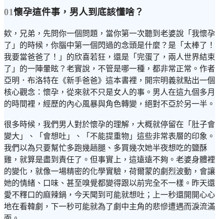
01
懷孕這件事，男人到底該懂啥？
欸，兄弟，先問你一個問題，當你第一次聽到老婆說「我懷孕
了」的時候，你腦中第一個閃過的念頭是什麼？是「太棒了！
我要當爸爸了！」的欣喜若狂，還是「完蛋了，兩人世界結束
了」的一陣暈眩？老實說，不管是哪一種，都非常正常。作者
亞明．布洛特在《新手爸爸》這本書裡，開宗明義就點出一個
核心觀念：懷孕，從來就不只是女人的事。男人在這九個多月
的時間裡，經歷的內心風暴與角色轉變，絕對不亞於另一半。
很多時候，我們男人對於懷孕的理解，大概就停留在「肚子會
變大」、「會想吐」、「不能提重物」這些非常表層的印象。
我們以為只要幫忙多跑幾趟腿、多買幾次她半夜想吃的鹽酥
雞，就算是盡到責任了。但事實上，這遠遠不夠。老婆身體裡
的變化，就像一場精密的化學實驗，荷爾蒙的劇烈波動，會讓
她的情緒、口味、甚至嗅覺都變得跟以前完全不一樣。昨天還
愛不釋口的麻辣鍋，今天聞到可能就想吐；上一秒還開開心心
地在看韓劇，下一秒可能就為了劇中主角的悲慘遭遇而淚流滿
面。