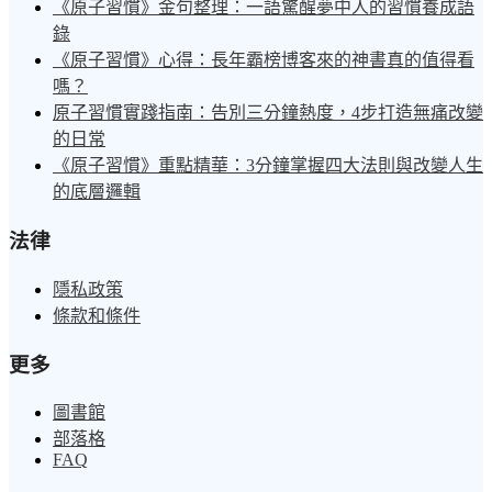
《原子習慣》金句整理：一語驚醒夢中人的習慣養成語
錄
《原子習慣》心得：長年霸榜博客來的神書真的值得看
嗎？
原子習慣實踐指南：告別三分鐘熱度，4步打造無痛改變
的日常
《原子習慣》重點精華：3分鐘掌握四大法則與改變人生
的底層邏輯
法律
隱私政策
條款和條件
更多
圖書館
部落格
FAQ