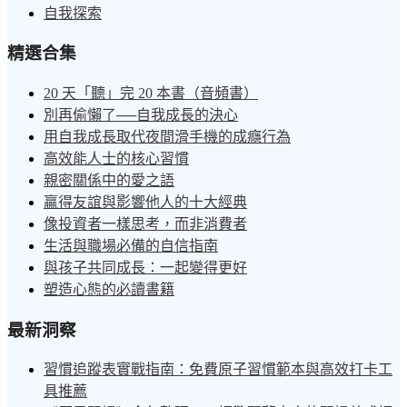
自我探索
精選合集
20 天「聽」完 20 本書（音頻書）
別再偷懶了──自我成長的決心
用自我成長取代夜間滑手機的成癮行為
高效能人士的核心習慣
親密關係中的愛之語
贏得友誼與影響他人的十大經典
像投資者一樣思考，而非消費者
生活與職場必備的自信指南
與孩子共同成長：一起變得更好
塑造心態的必讀書籍
最新洞察
習慣追蹤表實戰指南：免費原子習慣範本與高效打卡工
具推薦