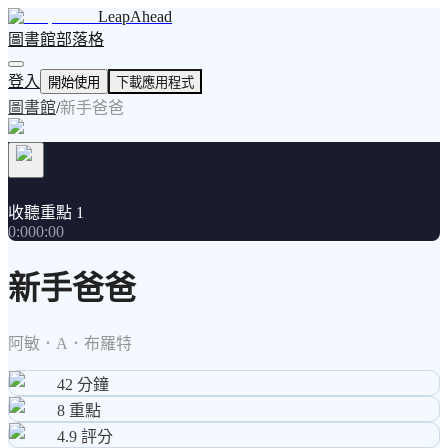
LeapAhead
圖書館
部落格
登入
開始使用
下載應用程式
圖書館
/
新手爸爸
收聽重點 1
0:00
0:00
新手爸爸
阿敏．A．布羅特
42
分鐘
8
重點
4.9
評分