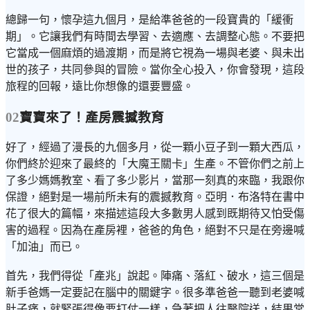
總歸一句，懷孕這九個月，是給準爸爸的一段寶貴的「緩衝
期」。它讓我們有時間去學習、去適應、去調整心態。不要把
它當成一個麻煩的過渡期，而是將它視為一場與老婆、與未出
世的孩子，共同參與的冒險。當你全心投入，你會發現，這段
旅程的回報，遠比你想像的還要豐盛。
02
寶寶來了！產房震撼教育
好了，經過了漫長的九個多月，從一顆小豆子到一顆大西瓜，
你們終於迎來了最終的「大魔王關卡」生產。不管你們之前上
了多少媽媽教室、看了多少影片，當那一刻真的來臨，我跟你
保證，絕對是一場前所未有的震撼教育。亞明．布洛特在書中
花了很大的篇幅，來描述這段大多數男人感到既期待又怕受傷
害的過程。因為在產房裡，爸爸的角色，絕對不只是在旁邊喊
「加油」而已。
首先，我們得從「產兆」說起。陣痛、落紅、破水，這三個是
新手爸媽一定要記在腦中的關鍵字。很多準爸爸一聽到老婆喊
肚子痛，就緊張得像要打仗一樣，急著把人往醫院送，結果常