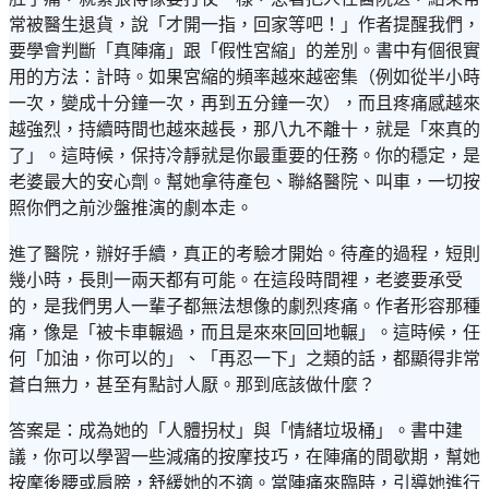
常被醫生退貨，說「才開一指，回家等吧！」作者提醒我們，
要學會判斷「真陣痛」跟「假性宮縮」的差別。書中有個很實
用的方法：計時。如果宮縮的頻率越來越密集（例如從半小時
一次，變成十分鐘一次，再到五分鐘一次），而且疼痛感越來
越強烈，持續時間也越來越長，那八九不離十，就是「來真的
了」。這時候，保持冷靜就是你最重要的任務。你的穩定，是
老婆最大的安心劑。幫她拿待產包、聯絡醫院、叫車，一切按
照你們之前沙盤推演的劇本走。
進了醫院，辦好手續，真正的考驗才開始。待產的過程，短則
幾小時，長則一兩天都有可能。在這段時間裡，老婆要承受
的，是我們男人一輩子都無法想像的劇烈疼痛。作者形容那種
痛，像是「被卡車輾過，而且是來來回回地輾」。這時候，任
何「加油，你可以的」、「再忍一下」之類的話，都顯得非常
蒼白無力，甚至有點討人厭。那到底該做什麼？
答案是：成為她的「人體拐杖」與「情緒垃圾桶」。書中建
議，你可以學習一些減痛的按摩技巧，在陣痛的間歇期，幫她
按摩後腰或肩膀，舒緩她的不適。當陣痛來臨時，引導她進行