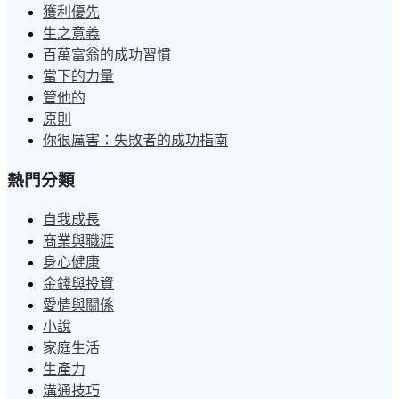
獲利優先
生之意義
百萬富翁的成功習慣
當下的力量
管他的
原則
你很厲害：失敗者的成功指南
熱門分類
自我成長
商業與職涯
身心健康
金錢與投資
愛情與關係
小說
家庭生活
生產力
溝通技巧