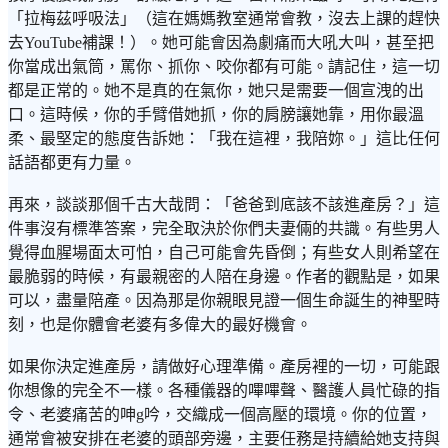
「拉梅茲呼吸法」（這在媽媽教室通常會教，沒去上課的趕快
去YouTube補課！）。她可能會因為劇痛而大吼大叫，甚至把
你當成出氣筒，罵你、抓你、咬你都有可能。請記住，這一切
都是正常的。她不是真的在氣你，她只是需要一個宣洩的出
口。這時候，你的手臂借她抓，你的肩膀讓她靠，用你最溫
柔、最堅定的態度告訴她：「我在這裡，我陪妳。」這比任何
話語都更有力量。
再來，談談那個千古大哉問：「爸爸到底該不該進產房？」這
件事沒有標準答案，完全取決於你們夫妻倆的共識。有些男人
覺得血腥場面太可怕，自己可能會先昏倒；有些女人則希望在
最脆弱的時候，有最親密的人陪在身邊。作者的觀點是，如果
可以，盡量陪產。因為那是你親眼見證一個生命誕生的神聖時
刻，也是你體會老婆有多偉大的最好機會。
如果你決定進產房，請做好心理準備。產房裡的一切，可能跟
你想像的完全不一樣。各種儀器的嗶嗶聲、醫護人員忙碌的指
令、老婆痛苦的呻g吟，交織成一個高壓的環境。你的位置，
通常會被安排在老婆的頭部旁邊，主要任務是持續給她支持與