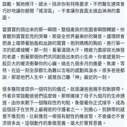
鼓勵，幫她擦汗、遞水。除非你有特殊要求，不然醫生通常會
巧妙地讓你避開「搖滾區」，不會讓你直面太過血淋淋的畫
面。
當寶寶的頭出來的那一瞬間，整個產房的氛圍會瞬間轉變。你
會聽到寶寶宏亮的哭聲，那是全世界最美妙的聲音。護理師會
把身上還帶著胎脂和血跡的寶寶，抱到媽媽的胸前，進行第一
次的肌膚接觸。那一刻，看著滿頭大汗、精疲力盡卻容光煥發
的老婆，抱著那個你們共同創造出來的小生命，你會感覺到一
股巨大的暖流衝擊你的心臟。過去九個多月的擔憂、焦慮、等
待，在這一刻全部都化為難以言喻的感動與淚水。很多爸爸都
說，那是他們人生中，感覺自己離「神」最近的一刻。
很多醫院會提供一個特別的儀式，就是讓爸爸親手剪斷臍帶。
作者非常鼓勵爸爸們這麼做。那條連接了母子九個月的生命通
道，由你來劃下一個階段性的句點，象徵著你正式接手，成為
這個孩子在世界上最親密的守護者之一。別擔心，剪臍帶的感
覺不像剪肉，比較像剪一根很有韌性的橡皮管，不會痛也不會
流很多血。這個動作的象徵意義，遠大於實質意義。