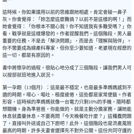
這時候，你如果還用以前的思維跟她相處，肯定會碰一鼻子
灰。你會覺得：「妳怎麼這麼難搞？以前不是這樣的啊！」而
她會覺得：「你根本不關心我！你不知道我有多難受嗎？」你
看，戰爭就是這樣爆發的。作者提醒我們，這個階段，男人最
重要的任務，不是去「解決問題」，而是去「理解與陪伴」。
你不需要成為婦產科專家，但你至少要知道，老婆現在經歷的
這一切，都是有原因的。
書中將懷孕的過程，很貼心地分成了三個階段，讓我們男人可
以按部就班地進入狀況。
第一孕期（13個月）：這是最不穩定，也是最多準媽媽感到不
適的時期。噁心、嘔吐、極度疲倦，這些都是家常便飯。作者
形容，這時候的準媽媽就像一台電力只剩10%的手機，隨時都
想關機。身為準爸爸，你能做的，就是主動分擔家務，讓她能
休息就盡量休息。不要再問「今天晚餐吃什麼？」這種蠢問題
了，直接叫外送或自己下廚吧！此外，這個階段也是流產風險
最高的時期，許多夫妻會選擇先不對外公開。這份共同守護的